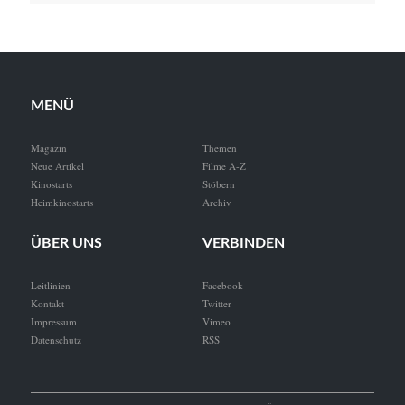
MENÜ
Magazin
Themen
Neue Artikel
Filme A-Z
Kinostarts
Stöbern
Heimkinostarts
Archiv
ÜBER UNS
VERBINDEN
Leitlinien
Facebook
Kontakt
Twitter
Impressum
Vimeo
Datenschutz
RSS