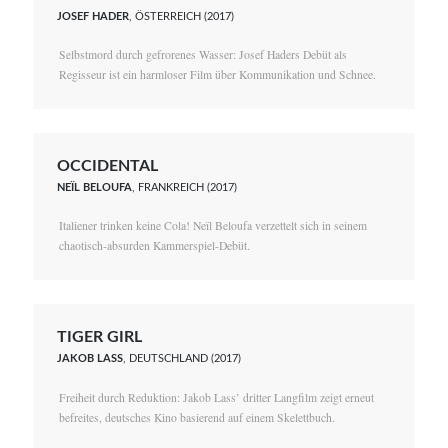
JOSEF HADER
, ÖSTERREICH (2017)
Selbstmord durch gefrorenes Wasser: Josef Haders Debüt als
Regisseur ist ein harmloser Film über Kommunikation und Schnee.
OCCIDENTAL
NEÏL BELOUFA
, FRANKREICH (2017)
Italiener trinken keine Cola! Neïl Beloufa verzettelt sich in seinem
chaotisch-absurden Kammerspiel-Debüt.
TIGER GIRL
JAKOB LASS
, DEUTSCHLAND (2017)
Freiheit durch Reduktion: Jakob Lass’ dritter Langfilm zeigt erneut
befreites, deutsches Kino basierend auf einem Skelettbuch.