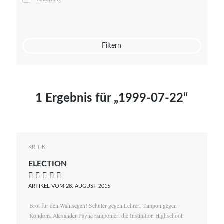
Mato von Vogelstein
Julia Weigl
Benjamin Wimmer
Christian Witte
Filtern
Magdalena Zalewski
1 Ergebnis für „1999-07-22“
KRITIK
ELECTION
    
ARTIKEL VOM 28. AUGUST 2015
Brot für den Wahlsegen! Schüler gegen Lehrer, Tampon gegen
Kondom. Alexander Payne ramponiert die Institution Highschool.