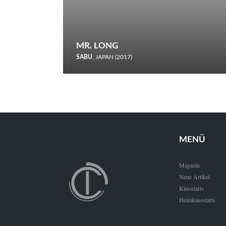
MR. LONG
SABU
, JAPAN (2017)
Zerbrochene Leben und einstürzende Neubauten: In seiner
neunten Berlinale-Teilnahme schickt Sabu Rindersuppen in
den Wettbewerb.
MENÜ
Magazin
Neue Artikel
Kinostarts
Heimkinostarts