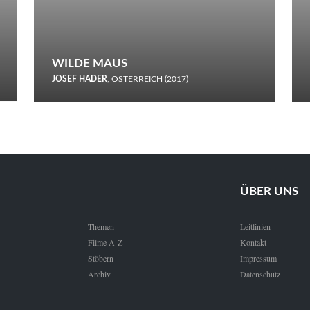
WILDE MAUS
JOSEF HADER
, ÖSTERREICH (2017)
Selbstmord durch gefrorenes Wasser: Josef Haders Debüt als
Regisseur ist ein harmloser Film über Kommunikation und
Schnee.
ÜBER UNS
Themen
Leitlinien
Filme A-Z
Kontakt
Stöbern
Impressum
Archiv
Datenschutz