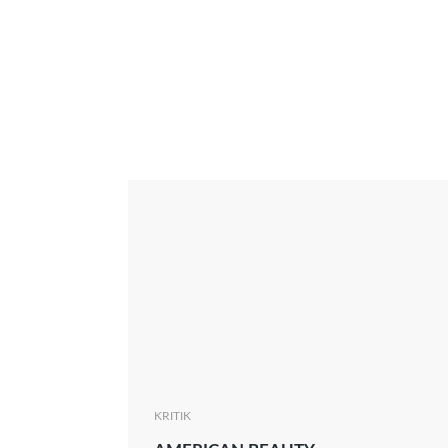
Interview
Kritik
News
Oscar
Serie
Thema
KRITIK