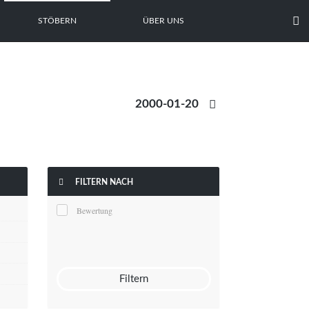

STÖBERN
ÜBER UNS


FILTERN NACH
Bewertung
Filtern