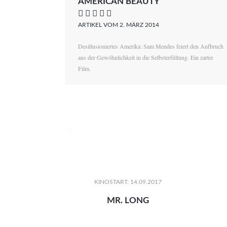
AMERICAN BEAUTY
    
ARTIKEL VOM 2. MÄRZ 2014
Desillusioniertes Amerika: Sam Mendes feiert den Aufbruch
aus der Gewöhnlichkeit in die Selbsterfüllung. Ein zarter
Film.

KINOSTART: 14.09.2017
MR. LONG