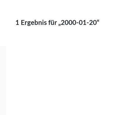
Kai Hornburg
Timo Kießling
Kilian Kleinbauer
1 Ergebnis für „2000-01-20“
Maximilian Kosing
Laura Löschner
Lars-C. Reiher
Yannic Sames
Stefanie Schneider
Marco Seiwert
Julia Stache
Mato von Vogelstein
Julia Weigl
Benjamin Wimmer
Christian Witte
Magdalena Zalewski