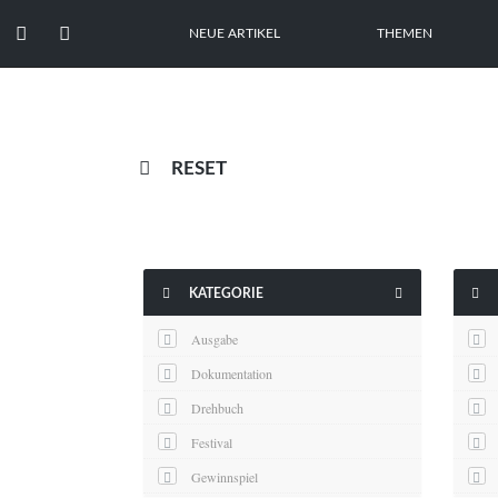


NEUE ARTIKEL
THEMEN

RESET



KATEGORIE
Ausgabe
Dokumentation
Drehbuch
Festival
Gewinnspiel