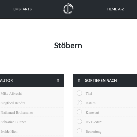
FILMSTARTS
FILME A-Z
Stöbern


AUTOR
SORTIEREN NACH
Mike Albrecht
Titel
Siegfried Bendix
Datum
Nathanael Brohammer
Kinostart
Sebastian Büttner
DVD-Start
Isolde Hien
Bewertung