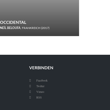
OCCIDENTAL
NEÏL BELOUFA
, FRANKREICH (2017)
Italiener trinken keine Cola! Neïl Beloufa verzettelt sich in
seinem chaotisch-absurden Kammerspiel-Debüt.
VERBINDEN
Facebook

Twitter

Vimeo

RSS
