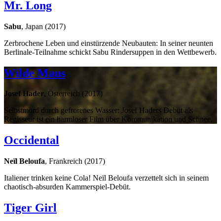
Mr. Long
Sabu
, Japan (2017)
Zerbrochene Leben und einstürzende Neubauten: In seiner neunten
Berlinale-Teilnahme schickt Sabu Rindersuppen in den Wettbewerb.
Wilde Maus
Josef Hader
, Österreich (2017)
Selbstmord durch gefrorenes Wasser: Josef Haders Debüt als
Regisseur ist ein harmloser Film über Kommunikation und Schnee.
Occidental
Neïl Beloufa
, Frankreich (2017)
Italiener trinken keine Cola! Neïl Beloufa verzettelt sich in seinem
chaotisch-absurden Kammerspiel-Debüt.
Tiger Girl