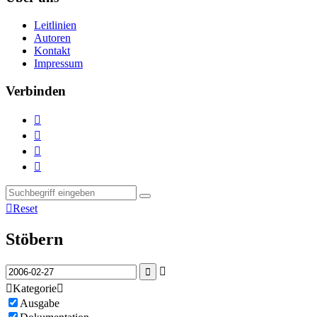
Leitlinien
Autoren
Kontakt
Impressum
Verbinden





Reset
Stöbern



Kategorie

Ausgabe