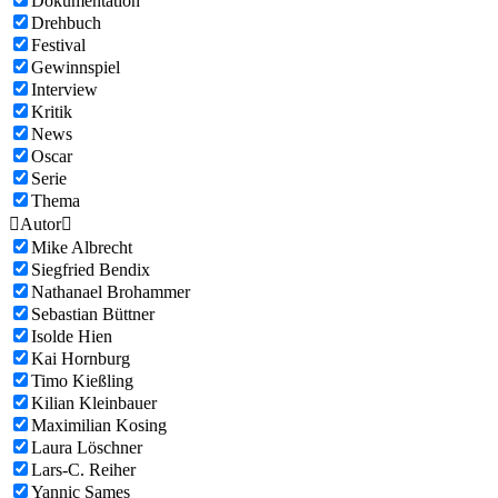
Dokumentation
Drehbuch
Festival
Gewinnspiel
Interview
Kritik
News
Oscar
Serie
Thema

Autor

Mike Albrecht
Siegfried Bendix
Nathanael Brohammer
Sebastian Büttner
Isolde Hien
Kai Hornburg
Timo Kießling
Kilian Kleinbauer
Maximilian Kosing
Laura Löschner
Lars-C. Reiher
Yannic Sames