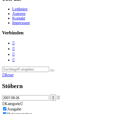
Leitlinien
Autoren
Kontakt
Impressum
Verbinden





Reset
Stöbern



Kategorie

Ausgabe