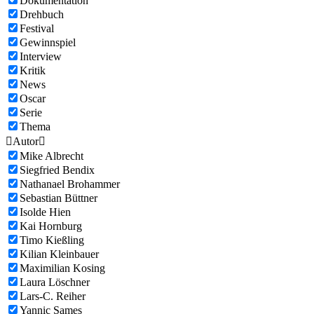
Dokumentation
Drehbuch
Festival
Gewinnspiel
Interview
Kritik
News
Oscar
Serie
Thema

Autor

Mike Albrecht
Siegfried Bendix
Nathanael Brohammer
Sebastian Büttner
Isolde Hien
Kai Hornburg
Timo Kießling
Kilian Kleinbauer
Maximilian Kosing
Laura Löschner
Lars-C. Reiher
Yannic Sames