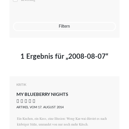
Mato von Vogelstein
Julia Weigl
Benjamin Wimmer
Christian Witte
Filtern
Magdalena Zalewski
1 Ergebnis für „2008-08-07“
KRITIK
MY BLUEBERRY NIGHTS
    
ARTIKEL VOM 17. AUGUST 2014
Ein Kuchen, ein Kuss, eine Illusion: Wong Kar-wai dürstet es nach
klebriger Süße, umrandet von nur noch mehr Kitsch.