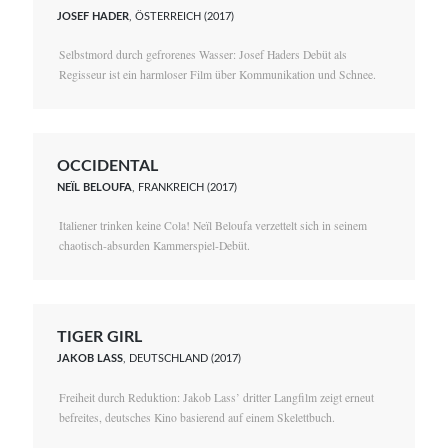
JOSEF HADER
, ÖSTERREICH (2017)
Selbstmord durch gefrorenes Wasser: Josef Haders Debüt als
Regisseur ist ein harmloser Film über Kommunikation und Schnee.
OCCIDENTAL
NEÏL BELOUFA
, FRANKREICH (2017)
Italiener trinken keine Cola! Neïl Beloufa verzettelt sich in seinem
chaotisch-absurden Kammerspiel-Debüt.
TIGER GIRL
JAKOB LASS
, DEUTSCHLAND (2017)
Freiheit durch Reduktion: Jakob Lass’ dritter Langfilm zeigt erneut
befreites, deutsches Kino basierend auf einem Skelettbuch.