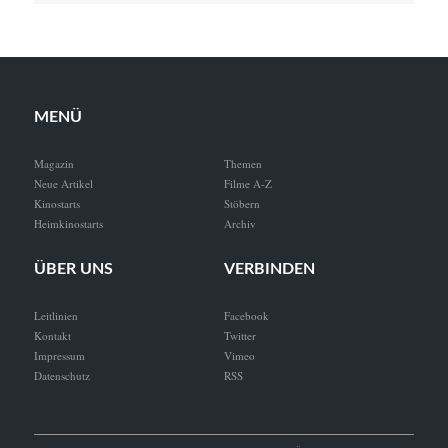
MENÜ
Magazin
Themen
Neue Artikel
Filme A-Z
Kinostarts
Stöbern
Heimkinostarts
Archiv
ÜBER UNS
VERBINDEN
Leitlinien
Facebook
Kontakt
Twitter
Impressum
Vimeo
Datenschutz
RSS