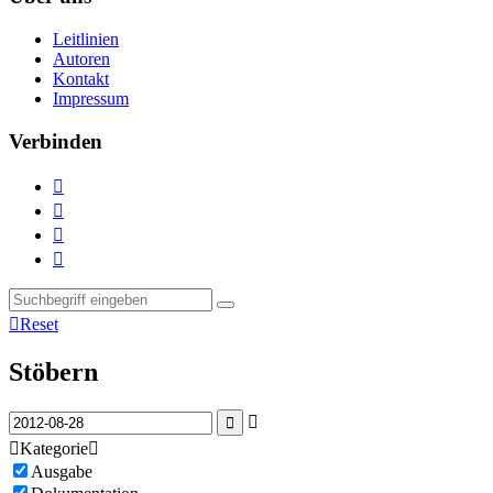
Leitlinien
Autoren
Kontakt
Impressum
Verbinden





Reset
Stöbern



Kategorie

Ausgabe