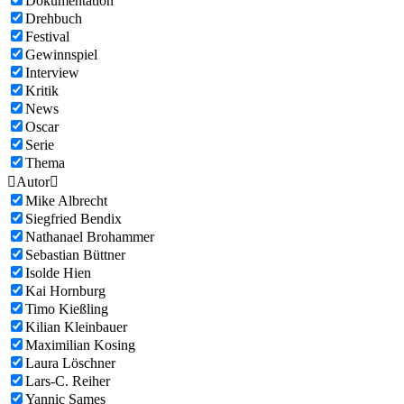
Dokumentation
Drehbuch
Festival
Gewinnspiel
Interview
Kritik
News
Oscar
Serie
Thema

Autor

Mike Albrecht
Siegfried Bendix
Nathanael Brohammer
Sebastian Büttner
Isolde Hien
Kai Hornburg
Timo Kießling
Kilian Kleinbauer
Maximilian Kosing
Laura Löschner
Lars-C. Reiher
Yannic Sames