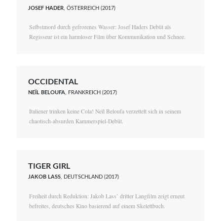
JOSEF HADER
, ÖSTERREICH (2017)
Selbstmord durch gefrorenes Wasser: Josef Haders Debüt als
Regisseur ist ein harmloser Film über Kommunikation und Schnee.
OCCIDENTAL
NEÏL BELOUFA
, FRANKREICH (2017)
Italiener trinken keine Cola! Neïl Beloufa verzettelt sich in seinem
chaotisch-absurden Kammerspiel-Debüt.
TIGER GIRL
JAKOB LASS
, DEUTSCHLAND (2017)
Freiheit durch Reduktion: Jakob Lass’ dritter Langfilm zeigt erneut
befreites, deutsches Kino basierend auf einem Skelettbuch.