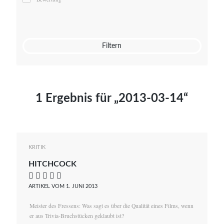
Mato von Vogelstein
Julia Weigl
Benjamin Wimmer
Christian Witte
Filtern
Magdalena Zalewski
1 Ergebnis für „2013-03-14“
KRITIK
HITCHCOCK
    
ARTIKEL VOM 1. JUNI 2013
Meister des Fressens: Was sagt es über die Qualität eines Films, wenn
er aus Trivia-Bruchstücken geklaubt ist?