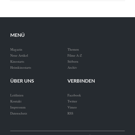
MENÜ
Magazin
Themen
Neue Artikel
Filme A-Z
Kinostarts
Stöbern
Heimkinostarts
Archiv
ÜBER UNS
VERBINDEN
Leitlinien
Facebook
Kontakt
Twitter
Impressum
Vimeo
Datenschutz
RSS