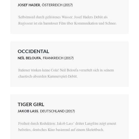
JOSEF HADER
, ÖSTERREICH (2017)
Selbstmord durch gefrorenes Wasser: Josef Haders Debüt als
Regisseur ist ein harmloser Film über Kommunikation und Schnee.
OCCIDENTAL
NEÏL BELOUFA
, FRANKREICH (2017)
Italiener trinken keine Cola! Neïl Beloufa verzettelt sich in seinem
chaotisch-absurden Kammerspiel-Debüt.
TIGER GIRL
JAKOB LASS
, DEUTSCHLAND (2017)
Freiheit durch Reduktion: Jakob Lass’ dritter Langfilm zeigt erneut
befreites, deutsches Kino basierend auf einem Skelettbuch.