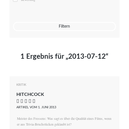
Mato von Vogelstein
Julia Weigl
Benjamin Wimmer
Christian Witte
Filtern
Magdalena Zalewski
1 Ergebnis für „2013-07-12“
KRITIK
HITCHCOCK
    
ARTIKEL VOM 1. JUNI 2013
Meister des Fressens: Was sagt es über die Qualität eines Films, wenn
er aus Trivia-Bruchstücken geklaubt ist?