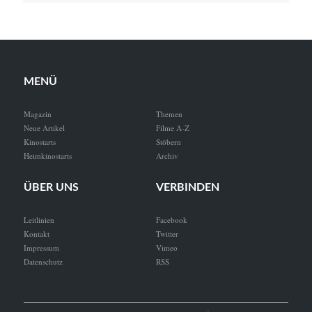
MENÜ
Magazin
Themen
Neue Artikel
Filme A-Z
Kinostarts
Stöbern
Heimkinostarts
Archiv
ÜBER UNS
VERBINDEN
Leitlinien
Facebook
Kontakt
Twitter
Impressum
Vimeo
Datenschutz
RSS