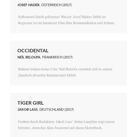
JOSEF HADER
, ÖSTERREICH (2017)
Selbstmord durch gefrorenes Wasser: Josef Haders Debüt als
Regisseur ist ein harmloser Film über Kommunikation und Schnee.
OCCIDENTAL
NEÏL BELOUFA
, FRANKREICH (2017)
Italiener trinken keine Cola! Neïl Beloufa verzettelt sich in seinem
chaotisch-absurden Kammerspiel-Debüt.
TIGER GIRL
JAKOB LASS
, DEUTSCHLAND (2017)
Freiheit durch Reduktion: Jakob Lass’ dritter Langfilm zeigt erneut
befreites, deutsches Kino basierend auf einem Skelettbuch.