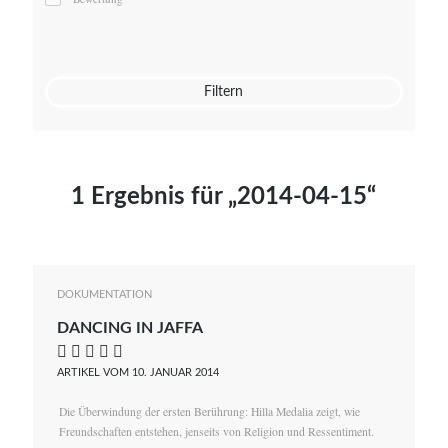
Mato von Vogelstein
Julia Weigl
Benjamin Wimmer
Christian Witte
Filtern
Magdalena Zalewski
1 Ergebnis für „2014-04-15“
DOKUMENTATION
DANCING IN JAFFA
    
ARTIKEL VOM 10. JANUAR 2014
Die Überwindung der ersten Berührung: Hilla Medalia zeigt, wie
Freundschaften entstehen, jenseits von Religion und Ressentiment.