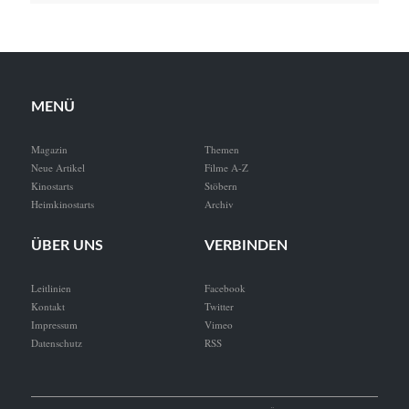
MENÜ
Magazin
Themen
Neue Artikel
Filme A-Z
Kinostarts
Stöbern
Heimkinostarts
Archiv
ÜBER UNS
VERBINDEN
Leitlinien
Facebook
Kontakt
Twitter
Impressum
Vimeo
Datenschutz
RSS