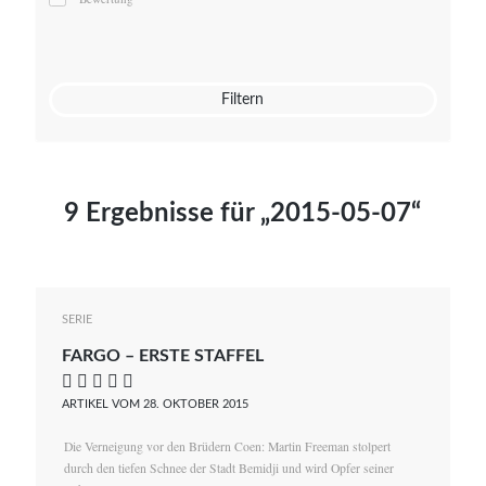
Mato von Vogelstein
Julia Weigl
Benjamin Wimmer
Christian Witte
Filtern
Magdalena Zalewski
9 Ergebnisse für „2015-05-07“
SERIE
FARGO – ERSTE STAFFEL
    
ARTIKEL VOM 28. OKTOBER 2015
Die Verneigung vor den Brüdern Coen: Martin Freeman stolpert
durch den tiefen Schnee der Stadt Bemidji und wird Opfer seiner