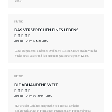
selbst.
KRITIK
DAS VERSPRECHEN EINES LEBENS
    
ARTIKEL VOM 6. MAI 2015
Gutes Regiedebüt, unebenes Drehbuch: Russell Crowe erzählt von der
Suche eines Vaters und den Hemmungen seiner eigenen Kunst.
KRITIK
DIE ABHANDENE WELT
    
ARTIKEL VOM 29. APRIL 2015
Hysterie der Gefühle: Margarethe von Trottas lachhafte
Bankrotterklärung in Form eines internationalen Familiendramas.