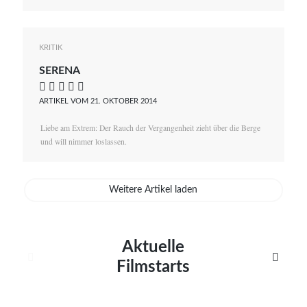
KRITIK
SERENA
    
ARTIKEL VOM 21. OKTOBER 2014
Liebe am Extrem: Der Rauch der Vergangenheit zieht über die Berge
und will nimmer loslassen.
Weitere Artikel laden
Aktuelle


Filmstarts