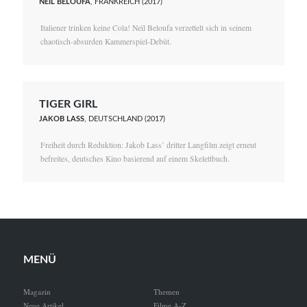
NEÏL BELOUFA
, FRANKREICH (2017)
Italiener trinken keine Cola! Neïl Beloufa verzettelt sich in seinem
chaotisch-absurden Kammerspiel-Debüt.
TIGER GIRL
JAKOB LASS
, DEUTSCHLAND (2017)
Freiheit durch Reduktion: Jakob Lass’ dritter Langfilm zeigt erneut
befreites, deutsches Kino basierend auf einem Skelettbuch.
MENÜ
Magazin
Themen
Neue Artikel
Filme A-Z