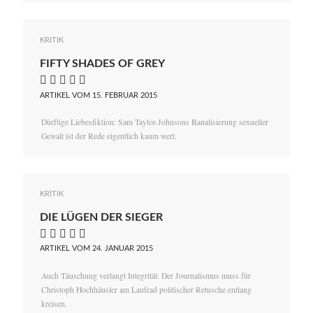
KRITIK
FIFTY SHADES OF GREY
    
ARTIKEL VOM 15. FEBRUAR 2015
Dürftige Liebesfiktion: Sam Taylor-Johnsons Banalisierung sexueller
Gewalt ist der Rede eigentlich kaum wert.
KRITIK
DIE LÜGEN DER SIEGER
    
ARTIKEL VOM 24. JANUAR 2015
Auch Täuschung verlangt Integrität: Der Journalismus muss für
Christoph Hochhäusler am Laufrad politischer Retusche entlang
kreisen.