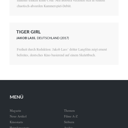
Italiener trinken keine Cola! Neïl Beloufa verzettelt sich in seinem
chaotisch-absurden Kammerspiel-Debüt.
TIGER GIRL
JAKOB LASS
, DEUTSCHLAND (2017)
Freiheit durch Reduktion: Jakob Lass’ dritter Langfilm zeigt erneut
befreites, deutsches Kino basierend auf einem Skelettbuch.
MENÜ
Magazin
Themen
Neue Artikel
Filme A-Z
Kinostarts
Stöbern
Heimkinostarts
Archiv