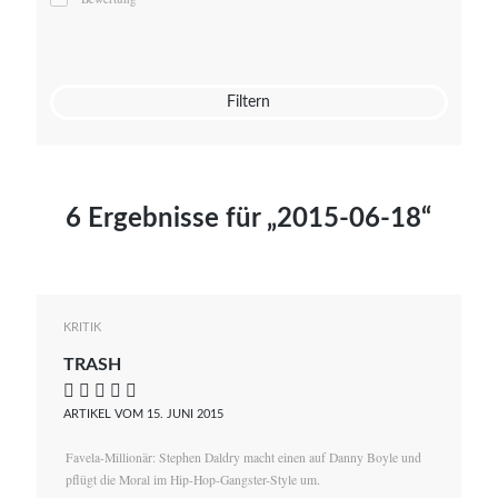
Mato von Vogelstein
Julia Weigl
Benjamin Wimmer
Christian Witte
Filtern
Magdalena Zalewski
6 Ergebnisse für „2015-06-18“
KRITIK
TRASH
    
ARTIKEL VOM 15. JUNI 2015
Favela-Millionär: Stephen Daldry macht einen auf Danny Boyle und
pflügt die Moral im Hip-Hop-Gangster-Style um.