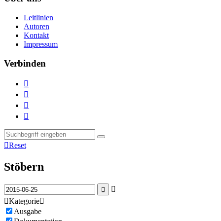
Leitlinien
Autoren
Kontakt
Impressum
Verbinden





Reset
Stöbern



Kategorie

Ausgabe