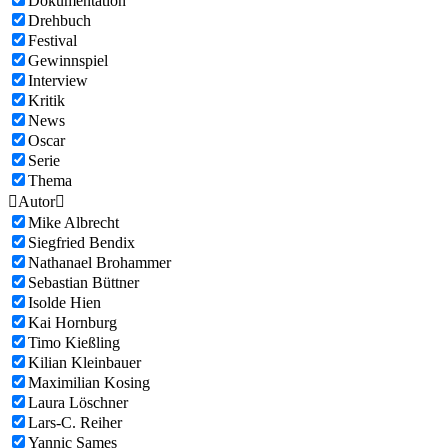
Dokumentation
Drehbuch
Festival
Gewinnspiel
Interview
Kritik
News
Oscar
Serie
Thema

Autor

Mike Albrecht
Siegfried Bendix
Nathanael Brohammer
Sebastian Büttner
Isolde Hien
Kai Hornburg
Timo Kießling
Kilian Kleinbauer
Maximilian Kosing
Laura Löschner
Lars-C. Reiher
Yannic Sames