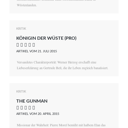
Wüstenlanden.
KRITIK
KÖNIGIN DER WÜSTE (PRO)
    
ARTIKEL VOM 21. JULI 2015
Versandetes Charakterporträt: Werner Herzog erschafft eine
Liebeserklärung an Gertrude Bell, die ihr Leben zugleich banalisiert.
KRITIK
THE GUNMAN
    
ARTIKEL VOM 20. APRIL 2015
Missionar der Wahrheit: Pierre Morel bemüht mit halbem Elan das