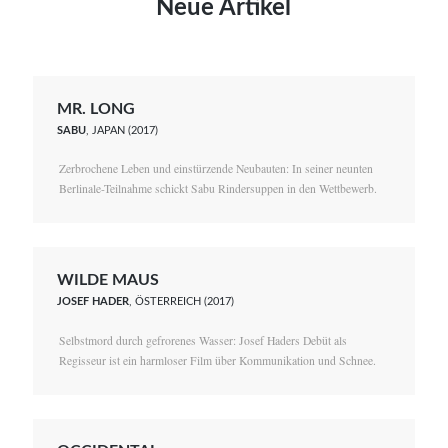
Neue Artikel
MR. LONG
SABU
, JAPAN (2017)
Zerbrochene Leben und einstürzende Neubauten: In seiner neunten
Berlinale-Teilnahme schickt Sabu Rindersuppen in den Wettbewerb.
WILDE MAUS
JOSEF HADER
, ÖSTERREICH (2017)
Selbstmord durch gefrorenes Wasser: Josef Haders Debüt als
Regisseur ist ein harmloser Film über Kommunikation und Schnee.