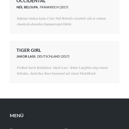
OCCIDENTAL
NEÏL BELOUFA
, FRANKREICH (2017)
Italiener trinken keine Cola! Neïl Beloufa verzettelt sich in seinem
chaotisch-absurden Kammerspiel-Debüt.
TIGER GIRL
JAKOB LASS
, DEUTSCHLAND (2017)
Freiheit durch Reduktion: Jakob Lass’ dritter Langfilm zeigt erneut
befreites, deutsches Kino basierend auf einem Skelettbuch.
MENÜ