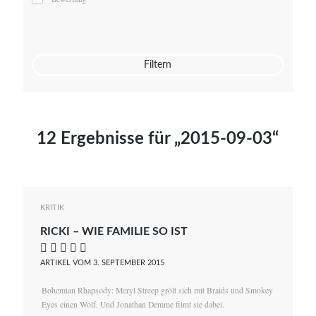
Mato von Vogelstein
Julia Weigl
Benjamin Wimmer
Christian Witte
Filtern
Magdalena Zalewski
12 Ergebnisse für „2015-09-03“
KRITIK
RICKI – WIE FAMILIE SO IST
    
ARTIKEL VOM 3. SEPTEMBER 2015
Bohemian Rhapsody: Meryl Streep grölt sich mit Braids und Smokey
Eyes einen Wolf. Und Jonathan Demme filmt sie dabei.