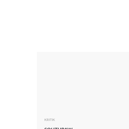
Interview
Kritik
News
Oscar
Serie
Thema
KRITIK