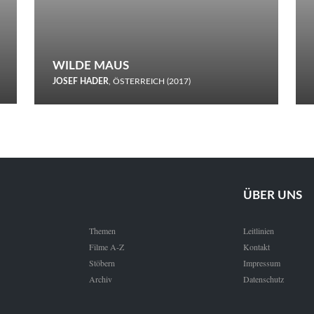
WILDE MAUS
JOSEF HADER
, ÖSTERREICH (2017)
Selbstmord durch gefrorenes Wasser: Josef Haders Debüt als
Regisseur ist ein harmloser Film über Kommunikation und
Schnee.
ÜBER UNS
Themen
Leitlinien
Filme A-Z
Kontakt
Stöbern
Impressum
Archiv
Datenschutz