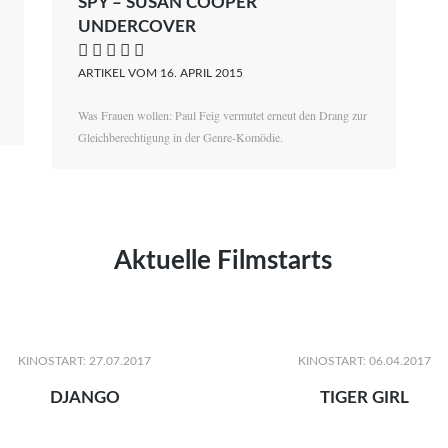
SPY – SUSAN COOPER
UNDERCOVER
    
ARTIKEL VOM 16. APRIL 2015
Was Frauen wollen: Paul Feig vermutet erneut den Drang zur
Gleichberechtigung in der Genre-Komödie.
Aktuelle Filmstarts
KINOSTART: 27.07.2017
KINOSTART: 06.04.2017
DJANGO
TIGER GIRL