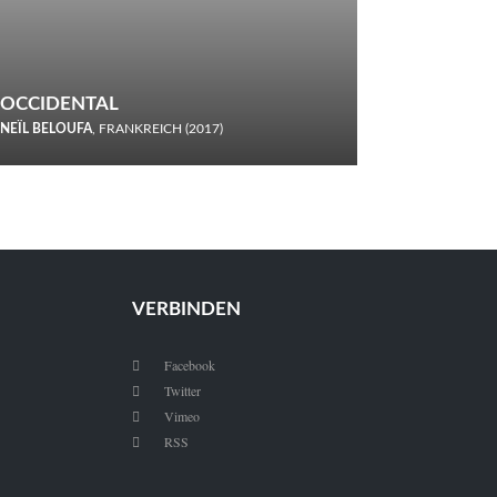
OCCIDENTAL
NEÏL BELOUFA
, FRANKREICH (2017)
Italiener trinken keine Cola! Neïl Beloufa verzettelt sich in
seinem chaotisch-absurden Kammerspiel-Debüt.
VERBINDEN
Facebook

Twitter

Vimeo

RSS
