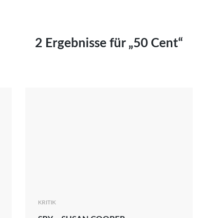
Kai Hornburg
Timo Kießling
Kilian Kleinbauer
2 Ergebnisse für „50 Cent“
Maximilian Kosing
Laura Löschner
Lars-C. Reiher
Yannic Sames
Stefanie Schneider
Marco Seiwert
Julia Stache
Mato von Vogelstein
Julia Weigl
Benjamin Wimmer
Christian Witte
KRITIK
Magdalena Zalewski