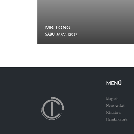
MR. LONG
SABU
, JAPAN (2017)
Zerbrochene Leben und einstürzende Neubauten: In seiner
neunten Berlinale-Teilnahme schickt Sabu Rindersuppen in
den Wettbewerb.
MENÜ
Magazin
Neue Artikel
Kinostarts
Heimkinostarts