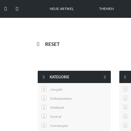


NEUE ARTIKEL
THEMEN

RESET



KATEGORIE
Ausgabe
Dokumentation
Drehbuch
Festival
Gewinnspiel