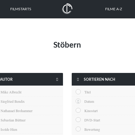
FILMSTARTS
FILME A-Z
Stöbern


AUTOR
SORTIEREN NACH
Mike Albrecht
Titel
Siegfried Bendix
Datum
Nathanael Brohammer
Kinostart
Sebastian Büttner
DVD-Start
Isolde Hien
Bewertung