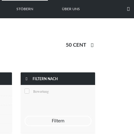

STÖBERN
ÜBER UNS


FILTERN NACH
Bewertung
Filtern