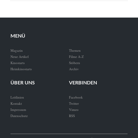
MENÜ
Magazin
Themen
Neue Artikel
Filme A-Z
Kinostarts
Stöbern
Heimkinostarts
Archiv
ÜBER UNS
VERBINDEN
Leitlinien
Facebook
Kontakt
Twitter
Impressum
Vimeo
Datenschutz
RSS