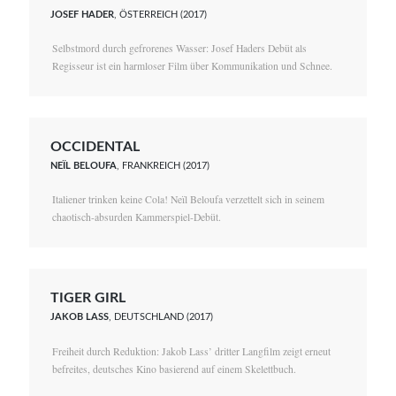
JOSEF HADER
, ÖSTERREICH (2017)
Selbstmord durch gefrorenes Wasser: Josef Haders Debüt als
Regisseur ist ein harmloser Film über Kommunikation und Schnee.
OCCIDENTAL
NEÏL BELOUFA
, FRANKREICH (2017)
Italiener trinken keine Cola! Neïl Beloufa verzettelt sich in seinem
chaotisch-absurden Kammerspiel-Debüt.
TIGER GIRL
JAKOB LASS
, DEUTSCHLAND (2017)
Freiheit durch Reduktion: Jakob Lass’ dritter Langfilm zeigt erneut
befreites, deutsches Kino basierend auf einem Skelettbuch.