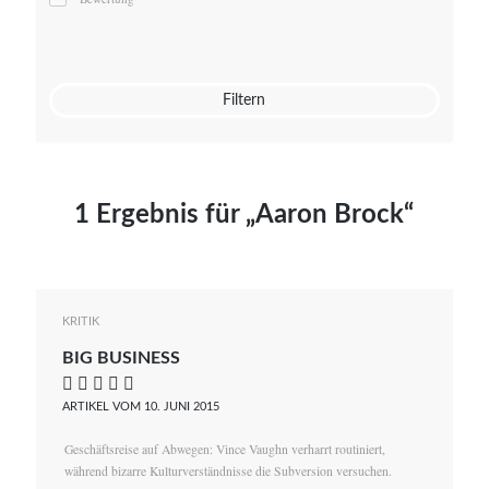
Mato von Vogelstein
Julia Weigl
Benjamin Wimmer
Christian Witte
Filtern
Magdalena Zalewski
1 Ergebnis für „Aaron Brock“
KRITIK
BIG BUSINESS
    
ARTIKEL VOM 10. JUNI 2015
Geschäftsreise auf Abwegen: Vince Vaughn verharrt routiniert,
während bizarre Kulturverständnisse die Subversion versuchen.