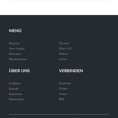
MENÜ
Magazin
Themen
Neue Artikel
Filme A-Z
Kinostarts
Stöbern
Heimkinostarts
Archiv
ÜBER UNS
VERBINDEN
Leitlinien
Facebook
Kontakt
Twitter
Impressum
Vimeo
Datenschutz
RSS