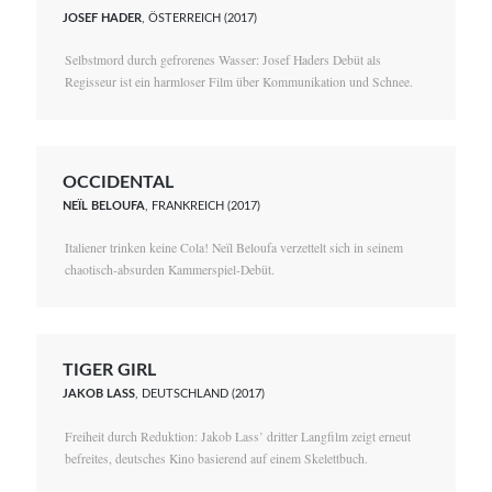
JOSEF HADER
, ÖSTERREICH (2017)
Selbstmord durch gefrorenes Wasser: Josef Haders Debüt als
Regisseur ist ein harmloser Film über Kommunikation und Schnee.
OCCIDENTAL
NEÏL BELOUFA
, FRANKREICH (2017)
Italiener trinken keine Cola! Neïl Beloufa verzettelt sich in seinem
chaotisch-absurden Kammerspiel-Debüt.
TIGER GIRL
JAKOB LASS
, DEUTSCHLAND (2017)
Freiheit durch Reduktion: Jakob Lass’ dritter Langfilm zeigt erneut
befreites, deutsches Kino basierend auf einem Skelettbuch.