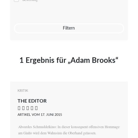
Mato von Vogelstein
Julia Weigl
Benjamin Wimmer
Christian Witte
Filtern
Magdalena Zalewski
1 Ergebnis für „Adam Brooks“
KRITIK
THE EDITOR
    
ARTIKEL VOM 17. JUNI 2015
Absurdes Schmuddelkino: In dieser konsequent offensiven Hommage
am Giallo wird dem Wahnsinn die Oberhand gelassen.