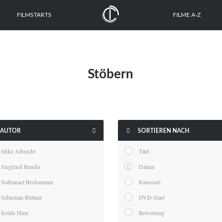
FILMSTARTS
FILME A-Z
Stöbern


AUTOR
SORTIEREN NACH
Mike Albrecht
Titel
Siegfried Bendix
Datum
Nathanael Brohammer
Kinostart
Sebastian Büttner
DVD-Start
Isolde Hien
Bewertung