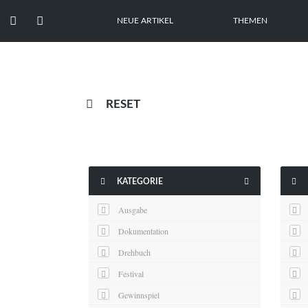


NEUE ARTIKEL
THEMEN

RESET



KATEGORIE
Ausgabe
Dokumentation
Drehbuch
Festival
Gewinnspiel