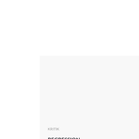
Interview
Kritik
News
Oscar
Serie
Thema
KRITIK