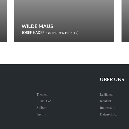
WILDE MAUS
JOSEF HADER
, ÖSTERREICH (2017)
Selbstmord durch gefrorenes Wasser: Josef Haders Debüt als
Regisseur ist ein harmloser Film über Kommunikation und
Schnee.
ÜBER UNS
Themen
Leitlinien
Filme A-Z
Kontakt
Stöbern
Impressum
Archiv
Datenschutz