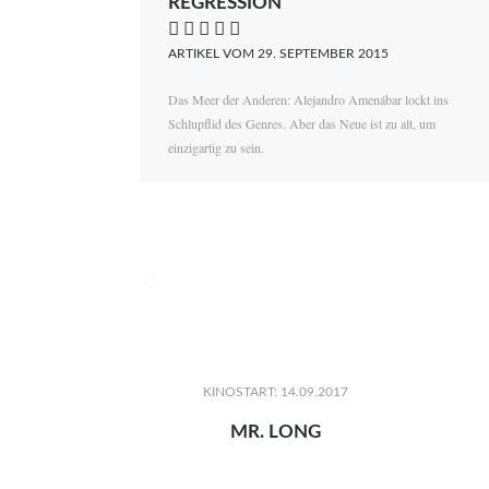
REGRESSION
    
ARTIKEL VOM 29. SEPTEMBER 2015
Das Meer der Anderen: Alejandro Amenábar lockt ins
Schlupflid des Genres. Aber das Neue ist zu alt, um
einzigartig zu sein.

KINOSTART: 14.09.2017
MR. LONG