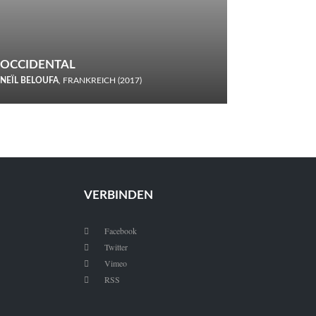
OCCIDENTAL
NEÏL BELOUFA
, FRANKREICH (2017)
Italiener trinken keine Cola! Neïl Beloufa verzettelt sich in
seinem chaotisch-absurden Kammerspiel-Debüt.
VERBINDEN
Facebook

Twitter

Vimeo

RSS
