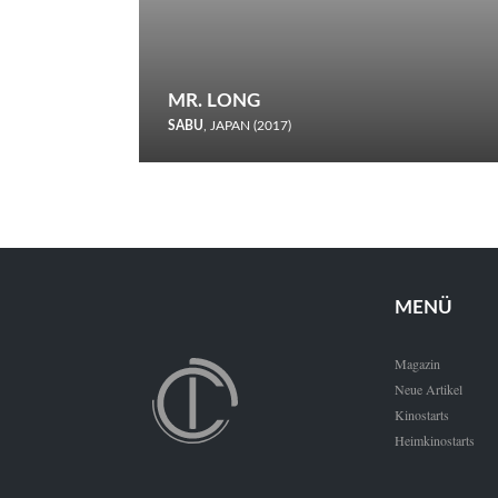
MR. LONG
SABU
, JAPAN (2017)
Zerbrochene Leben und einstürzende Neubauten: In seiner
neunten Berlinale-Teilnahme schickt Sabu Rindersuppen in
den Wettbewerb.
MENÜ
Magazin
Neue Artikel
Kinostarts
Heimkinostarts