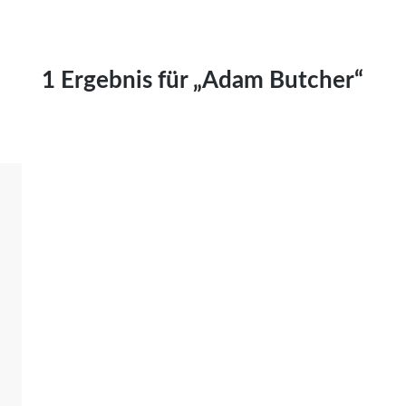
Kai Hornburg
Timo Kießling
Kilian Kleinbauer
1 Ergebnis für „Adam Butcher“
Maximilian Kosing
Laura Löschner
Lars-C. Reiher
Yannic Sames
Stefanie Schneider
Marco Seiwert
Julia Stache
Mato von Vogelstein
Julia Weigl
Benjamin Wimmer
Christian Witte
Magdalena Zalewski