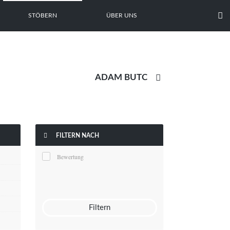

STÖBERN
ÜBER UNS


FILTERN NACH
Bewertung
Filtern