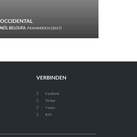
OCCIDENTAL
NEÏL BELOUFA
, FRANKREICH (2017)
Italiener trinken keine Cola! Neïl Beloufa verzettelt sich in
seinem chaotisch-absurden Kammerspiel-Debüt.
VERBINDEN
Facebook

Twitter

Vimeo

RSS
