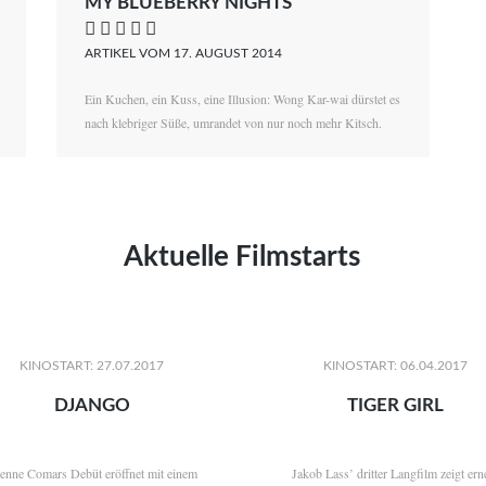
MY BLUEBERRY NIGHTS
    
ARTIKEL VOM 17. AUGUST 2014
Ein Kuchen, ein Kuss, eine Illusion: Wong Kar-wai dürstet es
nach klebriger Süße, umrandet von nur noch mehr Kitsch.
Aktuelle Filmstarts
KINOSTART: 27.07.2017
KINOSTART: 06.04.2017
DJANGO
TIGER GIRL
ienne Comars Debüt eröffnet mit einem
Jakob Lass’ dritter Langfilm zeigt ern