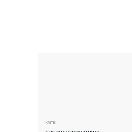
Interview
Kritik
News
Oscar
Serie
Thema
KRITIK