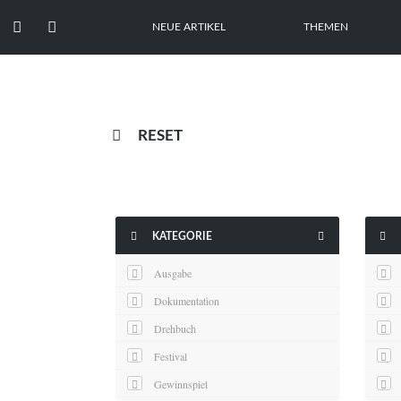


NEUE ARTIKEL
THEMEN

RESET



KATEGORIE
Ausgabe
Dokumentation
Drehbuch
Festival
Gewinnspiel