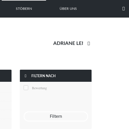

STÖBERN
ÜBER UNS


FILTERN NACH
Bewertung
Filtern