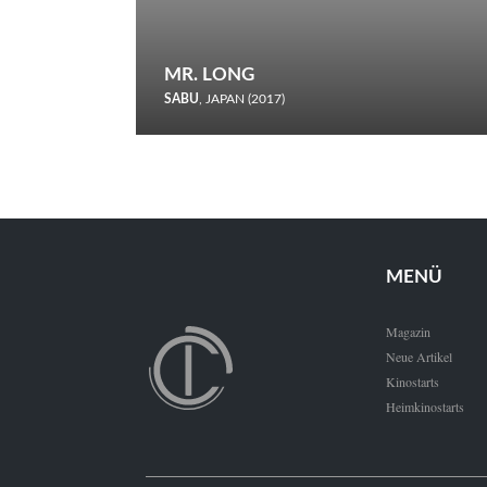
MR. LONG
SABU
, JAPAN (2017)
Zerbrochene Leben und einstürzende Neubauten: In seiner
neunten Berlinale-Teilnahme schickt Sabu Rindersuppen in
den Wettbewerb.
MENÜ
Magazin
Neue Artikel
Kinostarts
Heimkinostarts