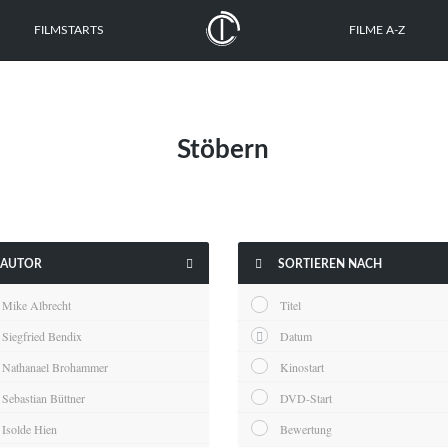
FILMSTARTS
FILME A-Z
Stöbern


AUTOR
SORTIEREN NACH
Mike Albrecht
Titel
Siegfried Bendix
Datum
Nathanael Brohammer
Kinostart
Sebastian Büttner
DVD-Start
Isolde Hien
Bewertung