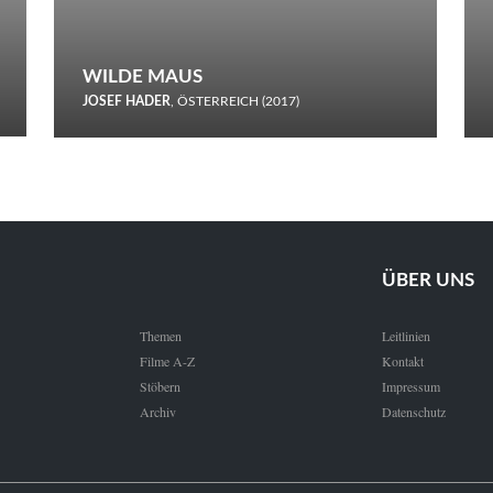
WILDE MAUS
JOSEF HADER
, ÖSTERREICH (2017)
Selbstmord durch gefrorenes Wasser: Josef Haders Debüt als
Regisseur ist ein harmloser Film über Kommunikation und
Schnee.
ÜBER UNS
Themen
Leitlinien
Filme A-Z
Kontakt
Stöbern
Impressum
Archiv
Datenschutz