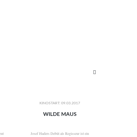

KINOSTART: 09.03.2017
WILDE MAUS
eut
Josef Haders Debüt als Regisseur ist ein