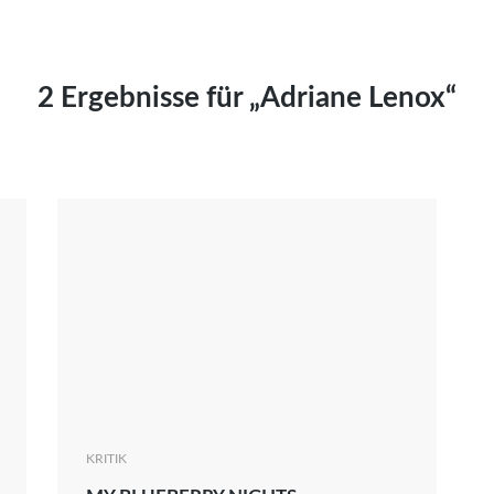
Kai Hornburg
Timo Kießling
Kilian Kleinbauer
2 Ergebnisse für „Adriane Lenox“
Maximilian Kosing
Laura Löschner
Lars-C. Reiher
Yannic Sames
Stefanie Schneider
Marco Seiwert
Julia Stache
Mato von Vogelstein
Julia Weigl
Benjamin Wimmer
Christian Witte
KRITIK
Magdalena Zalewski