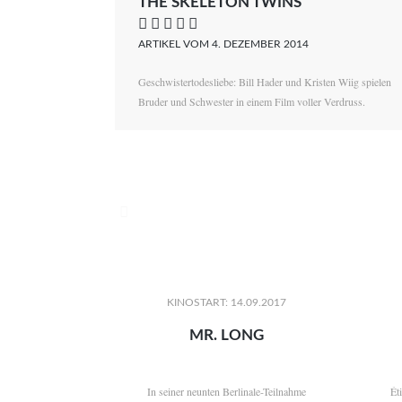
THE SKELETON TWINS
    
ARTIKEL VOM 4. DEZEMBER 2014
Geschwistertodesliebe: Bill Hader und Kristen Wiig spielen
Bruder und Schwester in einem Film voller Verdruss.

KINOSTART: 14.09.2017
MR. LONG
In seiner neunten Berlinale-Teilnahme
Ét