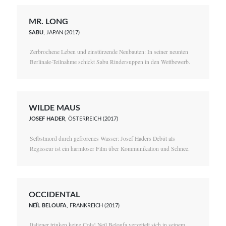
MR. LONG
SABU
, JAPAN (2017)
Zerbrochene Leben und einstürzende Neubauten: In seiner neunten
Berlinale-Teilnahme schickt Sabu Rindersuppen in den Wettbewerb.
WILDE MAUS
JOSEF HADER
, ÖSTERREICH (2017)
Selbstmord durch gefrorenes Wasser: Josef Haders Debüt als
Regisseur ist ein harmloser Film über Kommunikation und Schnee.
OCCIDENTAL
NEÏL BELOUFA
, FRANKREICH (2017)
Italiener trinken keine Cola! Neïl Beloufa verzettelt sich in seinem