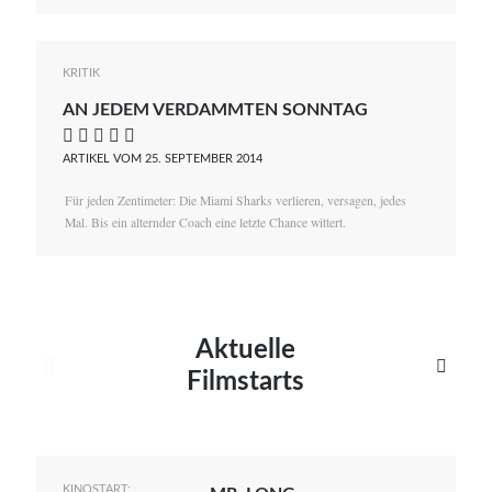
KRITIK
AN JEDEM VERDAMMTEN SONNTAG
    
ARTIKEL VOM 25. SEPTEMBER 2014
Für jeden Zentimeter: Die Miami Sharks verlieren, versagen, jedes
Mal. Bis ein alternder Coach eine letzte Chance wittert.
Aktuelle


Filmstarts
KINOSTART: