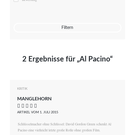
Mato von Vogelstein
Julia Weigl
Benjamin Wimmer
Christian Witte
Filtern
Magdalena Zalewski
2 Ergebnisse für „Al Pacino“
KRITIK
MANGLEHORN
    
ARTIKEL VOM 1. JULI 2015
Schlüsselmacher ohne Schlüssel: David Gordon Green schenkt Al
Pacino eine vielleicht letzte große Rolle ohne großen Film.