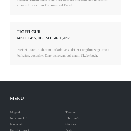
chaotisch-absurden Kammerspiel-Debüt.
TIGER GIRL
JAKOB LASS
, DEUTSCHLAND (2017)
Freiheit durch Reduktion: Jakob Lass’ dritter Langfilm zeigt erneut
befreites, deutsches Kino basierend auf einem Skelettbuch.
MENÜ
Magazin
Themen
Neue Artikel
Filme A-Z
Kinostarts
Stöbern
Heimkinostarts
Archiv