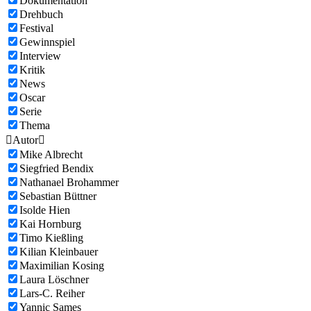
Dokumentation
Drehbuch
Festival
Gewinnspiel
Interview
Kritik
News
Oscar
Serie
Thema

Autor

Mike Albrecht
Siegfried Bendix
Nathanael Brohammer
Sebastian Büttner
Isolde Hien
Kai Hornburg
Timo Kießling
Kilian Kleinbauer
Maximilian Kosing
Laura Löschner
Lars-C. Reiher
Yannic Sames