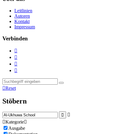
Leitlinien
Autoren
Kontakt
Impressum
Verbinden





Reset
Stöbern



Kategorie

Ausgabe