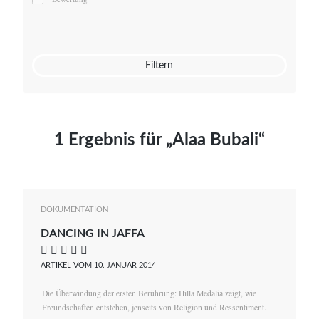
Mato von Vogelstein
Julia Weigl
Benjamin Wimmer
Christian Witte
Filtern
Magdalena Zalewski
1 Ergebnis für „Alaa Bubali“
DOKUMENTATION
DANCING IN JAFFA
    
ARTIKEL VOM 10. JANUAR 2014
Die Überwindung der ersten Berührung: Hilla Medalia zeigt, wie
Freundschaften entstehen, jenseits von Religion und Ressentiment.