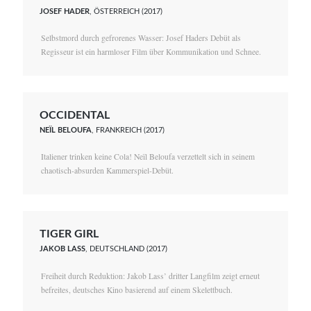
JOSEF HADER
, ÖSTERREICH (2017)
Selbstmord durch gefrorenes Wasser: Josef Haders Debüt als
Regisseur ist ein harmloser Film über Kommunikation und Schnee.
OCCIDENTAL
NEÏL BELOUFA
, FRANKREICH (2017)
Italiener trinken keine Cola! Neïl Beloufa verzettelt sich in seinem
chaotisch-absurden Kammerspiel-Debüt.
TIGER GIRL
JAKOB LASS
, DEUTSCHLAND (2017)
Freiheit durch Reduktion: Jakob Lass’ dritter Langfilm zeigt erneut
befreites, deutsches Kino basierend auf einem Skelettbuch.