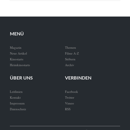
MENÜ
Magazin
Themen
Neue Artikel
Filme A-Z
Kinostarts
Stöbern
Heimkinostarts
Archiv
ÜBER UNS
VERBINDEN
Leitlinien
Facebook
Kontakt
Twitter
Impressum
Vimeo
Datenschutz
RSS