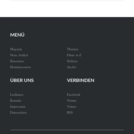
MENÜ
Magazin
Themen
Neue Artikel
Filme A-Z
Kinostarts
Stöbern
Heimkinostarts
Archiv
ÜBER UNS
VERBINDEN
Leitlinien
Facebook
Kontakt
Twitter
Impressum
Vimeo
Datenschutz
RSS