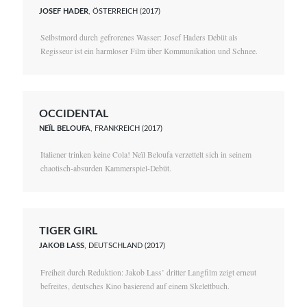
JOSEF HADER
, ÖSTERREICH (2017)
Selbstmord durch gefrorenes Wasser: Josef Haders Debüt als
Regisseur ist ein harmloser Film über Kommunikation und Schnee.
OCCIDENTAL
NEÏL BELOUFA
, FRANKREICH (2017)
Italiener trinken keine Cola! Neïl Beloufa verzettelt sich in seinem
chaotisch-absurden Kammerspiel-Debüt.
TIGER GIRL
JAKOB LASS
, DEUTSCHLAND (2017)
Freiheit durch Reduktion: Jakob Lass’ dritter Langfilm zeigt erneut
befreites, deutsches Kino basierend auf einem Skelettbuch.