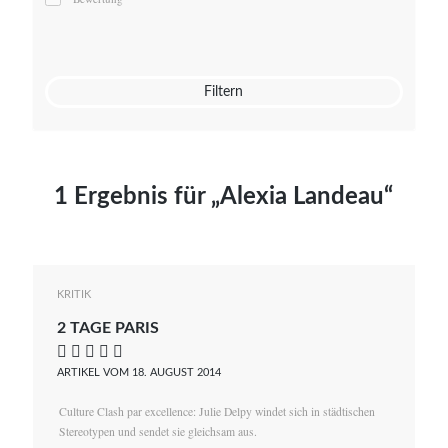
Mato von Vogelstein
Julia Weigl
Benjamin Wimmer
Christian Witte
Filtern
Magdalena Zalewski
1 Ergebnis für „Alexia Landeau“
KRITIK
2 TAGE PARIS
    
ARTIKEL VOM 18. AUGUST 2014
Culture Clash par excellence: Julie Delpy windet sich in städtischen
Stereotypen und sendet sie gleichsam aus.