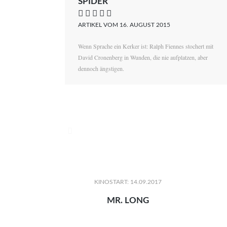
SPIDER
    
ARTIKEL VOM 16. AUGUST 2015
Wenn Sprache ein Kerker ist: Ralph Fiennes stochert mit
David Cronenberg in Wunden, die nie aufplatzen, aber
dennoch ängstigen.

KINOSTART: 14.09.2017
MR. LONG