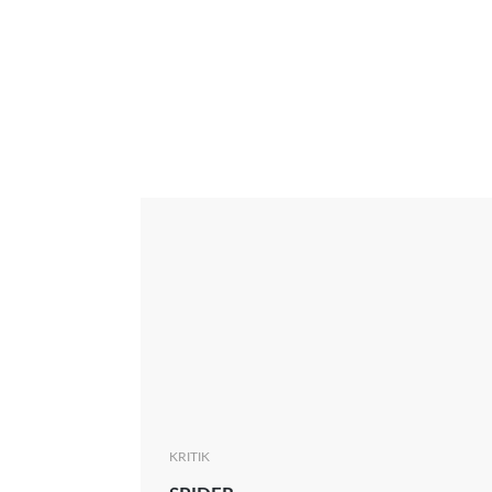
Interview
Kritik
News
Oscar
Serie
Thema
KRITIK