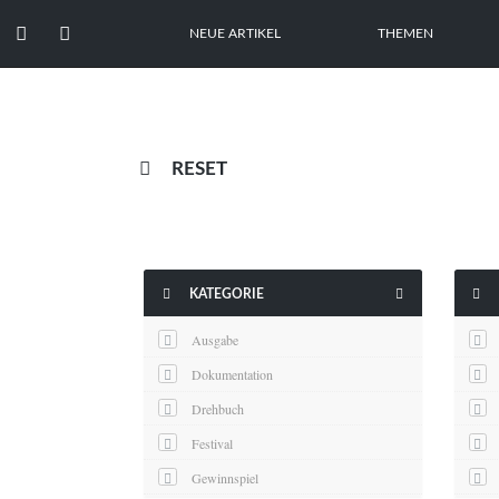


NEUE ARTIKEL
THEMEN

RESET



KATEGORIE
Ausgabe
Dokumentation
Drehbuch
Festival
Gewinnspiel