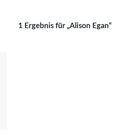
Kai Hornburg
Timo Kießling
Kilian Kleinbauer
1 Ergebnis für „Alison Egan“
Maximilian Kosing
Laura Löschner
Lars-C. Reiher
Yannic Sames
Stefanie Schneider
Marco Seiwert
Julia Stache
Mato von Vogelstein
Julia Weigl
Benjamin Wimmer
Christian Witte
Magdalena Zalewski