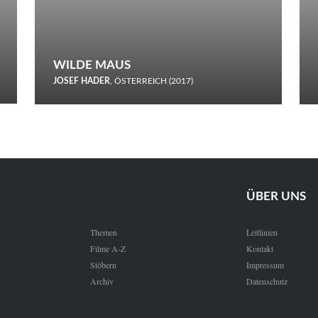
WILDE MAUS
JOSEF HADER
, ÖSTERREICH (2017)
Selbstmord durch gefrorenes Wasser: Josef Haders Debüt als
Regisseur ist ein harmloser Film über Kommunikation und
Schnee.
ÜBER UNS
Themen
Leitlinien
Filme A-Z
Kontakt
Stöbern
Impressum
Archiv
Datenschutz