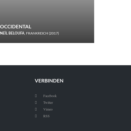
OCCIDENTAL
NEÏL BELOUFA
, FRANKREICH (2017)
Italiener trinken keine Cola! Neïl Beloufa verzettelt sich in
seinem chaotisch-absurden Kammerspiel-Debüt.
VERBINDEN
Facebook

Twitter

Vimeo

RSS
