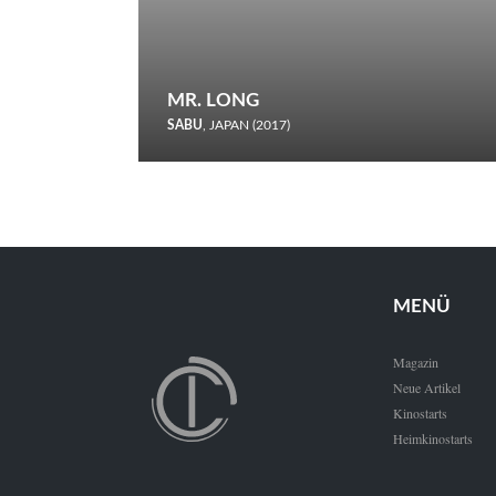
MR. LONG
SABU
, JAPAN (2017)
Zerbrochene Leben und einstürzende Neubauten: In seiner
neunten Berlinale-Teilnahme schickt Sabu Rindersuppen in
den Wettbewerb.
MENÜ
Magazin
Neue Artikel
Kinostarts
Heimkinostarts