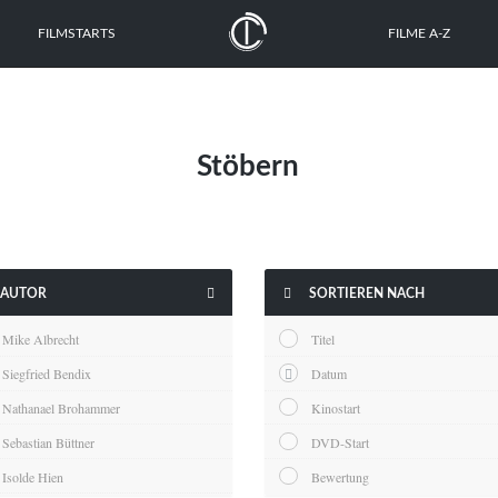
FILMSTARTS
FILME A-Z
Stöbern


AUTOR
SORTIEREN NACH
Mike Albrecht
Titel
Siegfried Bendix
Datum
Nathanael Brohammer
Kinostart
Sebastian Büttner
DVD-Start
Isolde Hien
Bewertung