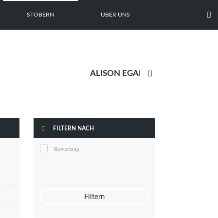

STÖBERN
ÜBER UNS


FILTERN NACH
Bewertung
Filtern