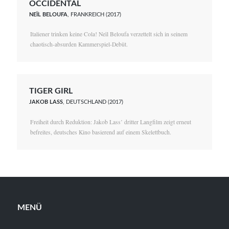
OCCIDENTAL
NEÏL BELOUFA
, FRANKREICH (2017)
Italiener trinken keine Cola! Neïl Beloufa verzettelt sich in seinem
chaotisch-absurden Kammerspiel-Debüt.
TIGER GIRL
JAKOB LASS
, DEUTSCHLAND (2017)
Freiheit durch Reduktion: Jakob Lass’ dritter Langfilm zeigt erneut
befreites, deutsches Kino basierend auf einem Skelettbuch.
MENÜ