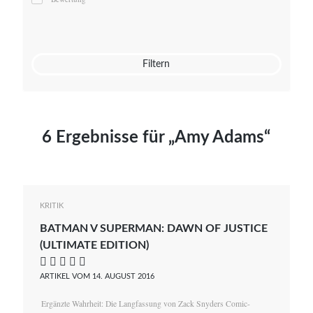
Mato von Vogelstein
Julia Weigl
Benjamin Wimmer
Christian Witte
Filtern
Magdalena Zalewski
6 Ergebnisse für „Amy Adams“
KRITIK
BATMAN V SUPERMAN: DAWN OF JUSTICE
(ULTIMATE EDITION)
    
ARTIKEL VOM 14. AUGUST 2016
Ergänzte Wahrheit: Die Langfassung von Zack Snyders Comic-