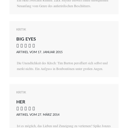
Ein Held zwischen Ruinen: Zack Snyder entwirft einen unbequemen
Neuanfang vom Genre des außerirdischen Beschützers.
KRITIK
BIG EYES
    
ARTIKEL VOM 17. JANUAR 2015
Die Unendlichkeit des Kitsch: Tim Burton persifliert sich selbst und
merkt nichts. Ein Aufguss in Bonbontönen unter großen Augen.
KRITIK
HER
    
ARTIKEL VOM 27. MÄRZ 2014
Ist es möglich, das Lieben und Zuneigung zu verlernen? Spike Jonzes