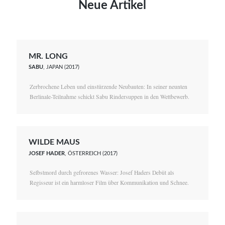
Neue Artikel
MR. LONG
SABU
, JAPAN (2017)
Zerbrochene Leben und einstürzende Neubauten: In seiner neunten
Berlinale-Teilnahme schickt Sabu Rindersuppen in den Wettbewerb.
WILDE MAUS
JOSEF HADER
, ÖSTERREICH (2017)
Selbstmord durch gefrorenes Wasser: Josef Haders Debüt als
Regisseur ist ein harmloser Film über Kommunikation und Schnee.