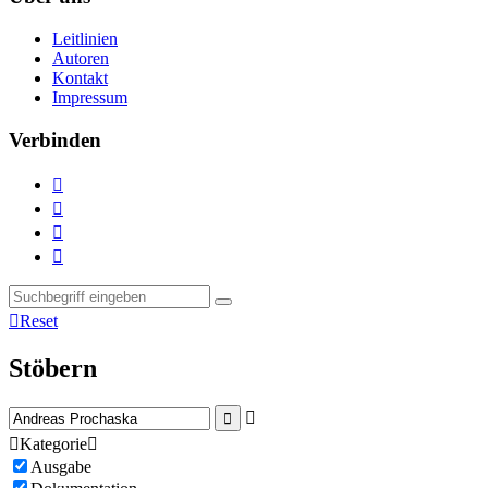
Leitlinien
Autoren
Kontakt
Impressum
Verbinden





Reset
Stöbern



Kategorie

Ausgabe