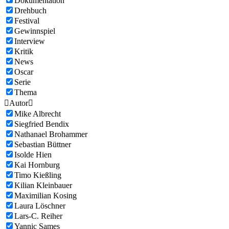
Dokumentation
Drehbuch
Festival
Gewinnspiel
Interview
Kritik
News
Oscar
Serie
Thema

Autor

Mike Albrecht
Siegfried Bendix
Nathanael Brohammer
Sebastian Büttner
Isolde Hien
Kai Hornburg
Timo Kießling
Kilian Kleinbauer
Maximilian Kosing
Laura Löschner
Lars-C. Reiher
Yannic Sames