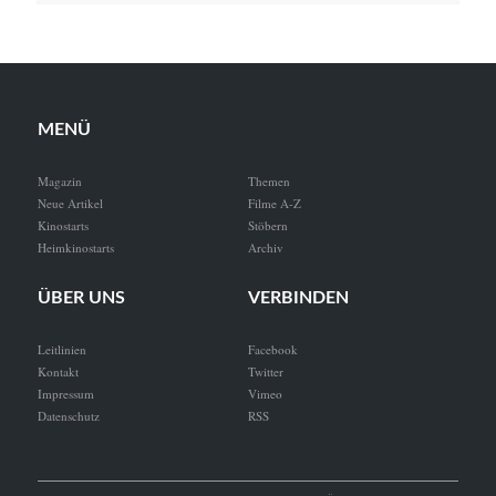
MENÜ
Magazin
Themen
Neue Artikel
Filme A-Z
Kinostarts
Stöbern
Heimkinostarts
Archiv
ÜBER UNS
VERBINDEN
Leitlinien
Facebook
Kontakt
Twitter
Impressum
Vimeo
Datenschutz
RSS