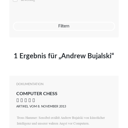
Mato von Vogelstein
Julia Weigl
Benjamin Wimmer
Christian Witte
Filtern
Magdalena Zalewski
1 Ergebnis für „Andrew Bujalski“
DOKUMENTATION
COMPUTER CHESS
    
ARTIKEL VOM 8. NOVEMBER 2013
Trons Hammer: Sensibel erzählt Andrew Bujalski von künstlicher
Intelligenz und unserer wahren Angst vor Computern.