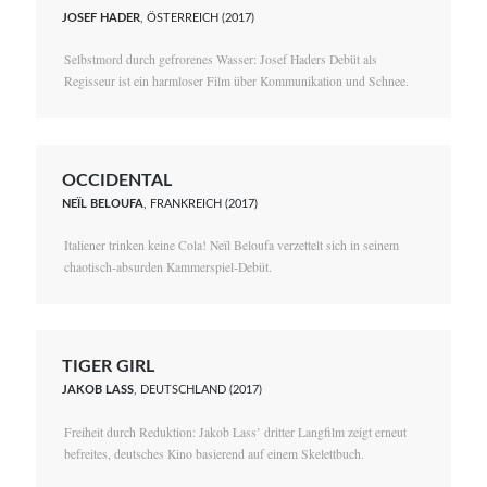
JOSEF HADER
, ÖSTERREICH (2017)
Selbstmord durch gefrorenes Wasser: Josef Haders Debüt als
Regisseur ist ein harmloser Film über Kommunikation und Schnee.
OCCIDENTAL
NEÏL BELOUFA
, FRANKREICH (2017)
Italiener trinken keine Cola! Neïl Beloufa verzettelt sich in seinem
chaotisch-absurden Kammerspiel-Debüt.
TIGER GIRL
JAKOB LASS
, DEUTSCHLAND (2017)
Freiheit durch Reduktion: Jakob Lass’ dritter Langfilm zeigt erneut
befreites, deutsches Kino basierend auf einem Skelettbuch.