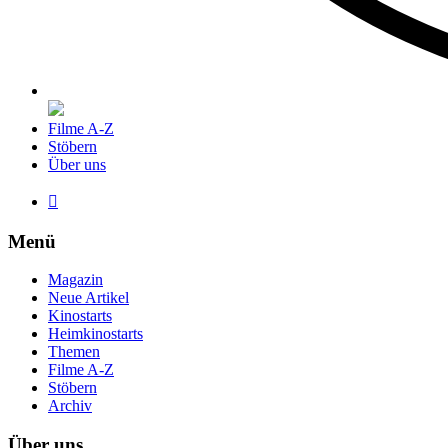
Filme A-Z
Stöbern
Über uns

Menü
Magazin
Neue Artikel
Kinostarts
Heimkinostarts
Themen
Filme A-Z
Stöbern
Archiv
Über uns