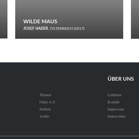
WILDE MAUS
JOSEF HADER
, ÖSTERREICH (2017)
Selbstmord durch gefrorenes Wasser: Josef Haders Debüt als
Regisseur ist ein harmloser Film über Kommunikation und
Schnee.
ÜBER UNS
Themen
Leitlinien
Filme A-Z
Kontakt
Stöbern
Impressum
Archiv
Datenschutz