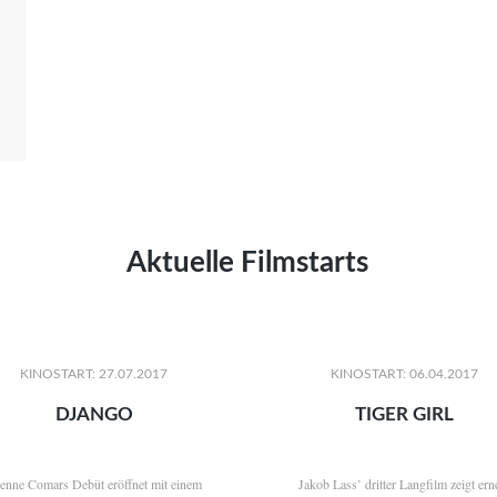
Aktuelle Filmstarts
KINOSTART: 27.07.2017
KINOSTART: 06.04.2017
DJANGO
TIGER GIRL
ienne Comars Debüt eröffnet mit einem
Jakob Lass’ dritter Langfilm zeigt ern