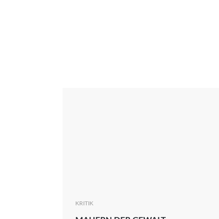
Interview
Kritik
News
Oscar
Serie
Thema
KRITIK