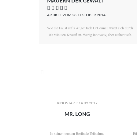
MAUERN DER GEWALT
    
ARTIKEL VOM 28. OKTOBER 2014
Wie die Faust auf’s Auge: Jack O’Connell wütet sich durch
100 Minuten Knastfilm. Wenig innovativ, aber authentisch.

KINOSTART: 14.09.2017
MR. LONG
In seiner neunten Berlinale-Teilnahme
Ét