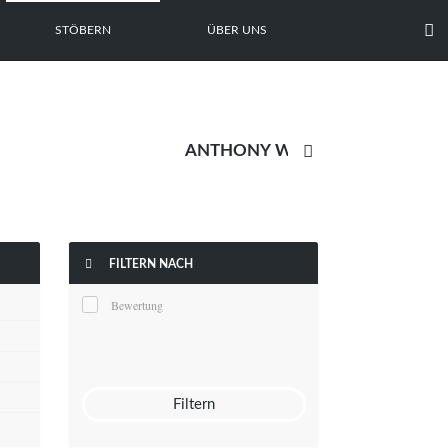

STÖBERN
ÜBER UNS


FILTERN NACH
Bewertung
Filtern