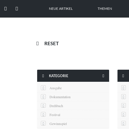


NEUE ARTIKEL
THEMEN

RESET



KATEGORIE
Ausgabe
Dokumentation
Drehbuch
Festival
Gewinnspiel