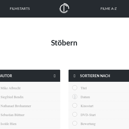
FILMSTARTS
FILME A-Z
Stöbern


AUTOR
SORTIEREN NACH
Mike Albrecht
Titel
Siegfried Bendix
Datum
Nathanael Brohammer
Kinostart
Sebastian Büttner
DVD-Start
Isolde Hien
Bewertung