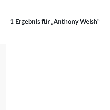
Kai Hornburg
Timo Kießling
Kilian Kleinbauer
1 Ergebnis für „Anthony Welsh“
Maximilian Kosing
Laura Löschner
Lars-C. Reiher
Yannic Sames
Stefanie Schneider
Marco Seiwert
Julia Stache
Mato von Vogelstein
Julia Weigl
Benjamin Wimmer
Christian Witte
Magdalena Zalewski