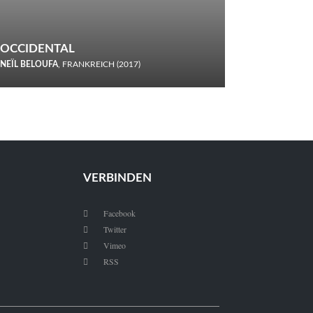
OCCIDENTAL
NEÏL BELOUFA
, FRANKREICH (2017)
Italiener trinken keine Cola! Neïl Beloufa verzettelt sich in
seinem chaotisch-absurden Kammerspiel-Debüt.
VERBINDEN
Facebook

Twitter

Vimeo

RSS
