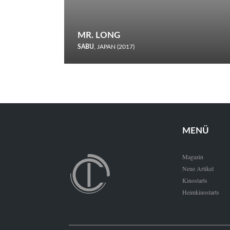
MR. LONG
SABU
, JAPAN (2017)
Zerbrochene Leben und einstürzende Neubauten: In seiner
neunten Berlinale-Teilnahme schickt Sabu Rindersuppen in
den Wettbewerb.
MENÜ
Magazin
Neue Artikel
Kinostarts
Heimkinostarts