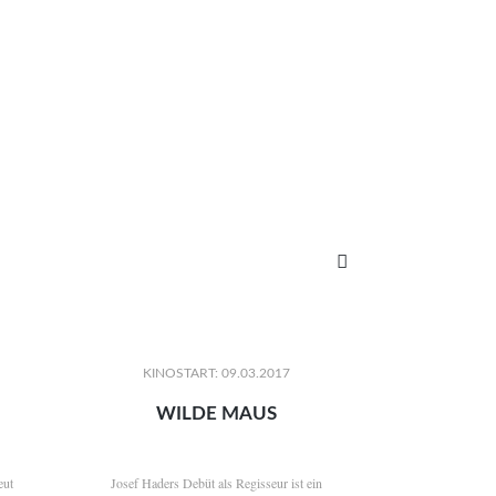

KINOSTART: 09.03.2017
WILDE MAUS
eut
Josef Haders Debüt als Regisseur ist ein