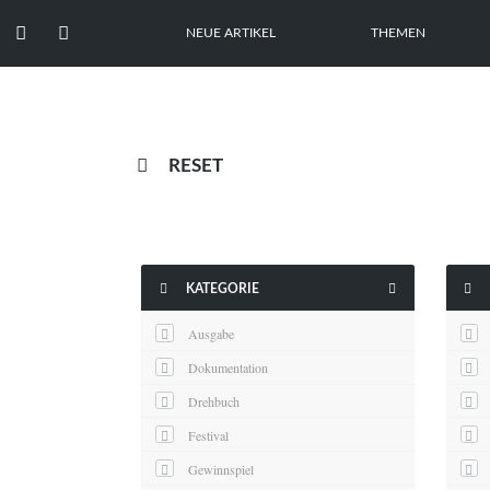


NEUE ARTIKEL
THEMEN

RESET



KATEGORIE
Ausgabe
Dokumentation
Drehbuch
Festival
Gewinnspiel