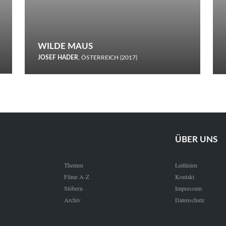
WILDE MAUS
JOSEF HADER
, ÖSTERREICH (2017)
Selbstmord durch gefrorenes Wasser: Josef Haders Debüt als
Regisseur ist ein harmloser Film über Kommunikation und
Schnee.
ÜBER UNS
Themen
Leitlinien
Filme A-Z
Kontakt
Stöbern
Impressum
Archiv
Datenschutz