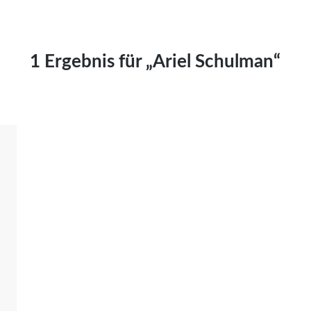
Kai Hornburg
Timo Kießling
Kilian Kleinbauer
1 Ergebnis für „Ariel Schulman“
Maximilian Kosing
Laura Löschner
Lars-C. Reiher
Yannic Sames
Stefanie Schneider
Marco Seiwert
Julia Stache
Mato von Vogelstein
Julia Weigl
Benjamin Wimmer
Christian Witte
Magdalena Zalewski