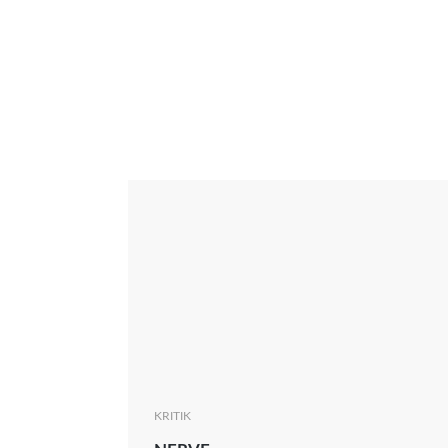
Interview
Kritik
News
Oscar
Serie
Thema
KRITIK