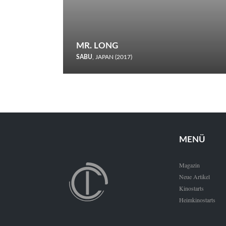
MR. LONG
SABU
, JAPAN (2017)
Zerbrochene Leben und einstürzende Neubauten: In seiner
neunten Berlinale-Teilnahme schickt Sabu Rindersuppen in
den Wettbewerb.
MENÜ
Magazin
Neue Artikel
Kinostarts
Heimkinostarts