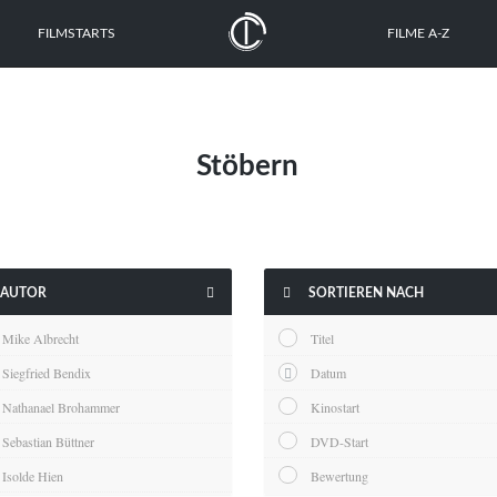
FILMSTARTS
FILME A-Z
Stöbern


AUTOR
SORTIEREN NACH
Mike Albrecht
Titel
Siegfried Bendix
Datum
Nathanael Brohammer
Kinostart
Sebastian Büttner
DVD-Start
Isolde Hien
Bewertung