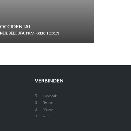
OCCIDENTAL
NEÏL BELOUFA
, FRANKREICH (2017)
Italiener trinken keine Cola! Neïl Beloufa verzettelt sich in
seinem chaotisch-absurden Kammerspiel-Debüt.
VERBINDEN
Facebook

Twitter

Vimeo

RSS
