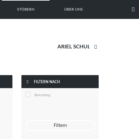

STÖBERN
ÜBER UNS


FILTERN NACH
Bewertung
Filtern