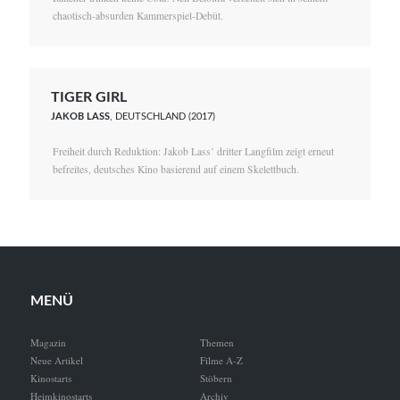
chaotisch-absurden Kammerspiel-Debüt.
TIGER GIRL
JAKOB LASS
, DEUTSCHLAND (2017)
Freiheit durch Reduktion: Jakob Lass’ dritter Langfilm zeigt erneut
befreites, deutsches Kino basierend auf einem Skelettbuch.
MENÜ
Magazin
Themen
Neue Artikel
Filme A-Z
Kinostarts
Stöbern
Heimkinostarts
Archiv