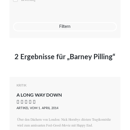
Mato von Vogelstein
Julia Weigl
Benjamin Wimmer
Christian Witte
Filtern
Magdalena Zalewski
2 Ergebnisse für „Barney Pilling“
KRITIK
A LONG WAY DOWN
    
ARTIKEL VOM 1. APRIL 2014
Über den Dächern von London: Nick Hornbys düstere Tragikomödie
wird zum amüsanten Feel-Good-Movie mit Happy End.