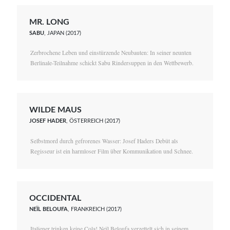
MR. LONG
SABU
, JAPAN (2017)
Zerbrochene Leben und einstürzende Neubauten: In seiner neunten
Berlinale-Teilnahme schickt Sabu Rindersuppen in den Wettbewerb.
WILDE MAUS
JOSEF HADER
, ÖSTERREICH (2017)
Selbstmord durch gefrorenes Wasser: Josef Haders Debüt als
Regisseur ist ein harmloser Film über Kommunikation und Schnee.
OCCIDENTAL
NEÏL BELOUFA
, FRANKREICH (2017)
Italiener trinken keine Cola! Neïl Beloufa verzettelt sich in seinem