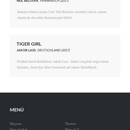
NEÏL BELOUFA
, FRANKREICH (2017)
Italiener trinken keine Cola! Neïl Beloufa verzettelt sich in seinem
chaotisch-absurden Kammerspiel-Debüt.
TIGER GIRL
JAKOB LASS
, DEUTSCHLAND (2017)
Freiheit durch Reduktion: Jakob Lass’ dritter Langfilm zeigt erneut
befreites, deutsches Kino basierend auf einem Skelettbuch.
MENÜ
Magazin
Themen
Neue Artikel
Filme A-Z