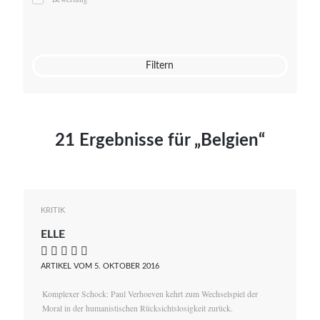
Mato von Vogelstein
Julia Weigl
Benjamin Wimmer
Christian Witte
Filtern
Magdalena Zalewski
21 Ergebnisse für „Belgien“
KRITIK
ELLE
    
ARTIKEL VOM 5. OKTOBER 2016
Komplexer Schock: Paul Verhoeven kehrt zum Wechselspiel der
Moral in der humanistischen Rücksichtslosigkeit zurück.