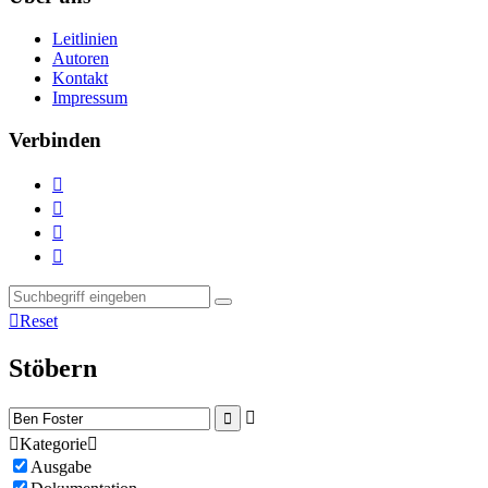
Leitlinien
Autoren
Kontakt
Impressum
Verbinden





Reset
Stöbern



Kategorie

Ausgabe