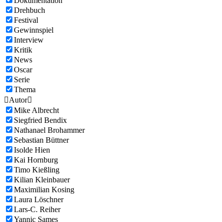
Dokumentation
Drehbuch
Festival
Gewinnspiel
Interview
Kritik
News
Oscar
Serie
Thema

Autor

Mike Albrecht
Siegfried Bendix
Nathanael Brohammer
Sebastian Büttner
Isolde Hien
Kai Hornburg
Timo Kießling
Kilian Kleinbauer
Maximilian Kosing
Laura Löschner
Lars-C. Reiher
Yannic Sames