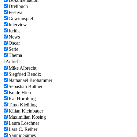
Dokumentation
Drehbuch
Festival
Gewinnspiel
Interview
Kritik
News
Oscar
Serie
Thema

Autor

Mike Albrecht
Siegfried Bendix
Nathanael Brohammer
Sebastian Büttner
Isolde Hien
Kai Hornburg
Timo Kießling
Kilian Kleinbauer
Maximilian Kosing
Laura Löschner
Lars-C. Reiher
Yannic Sames