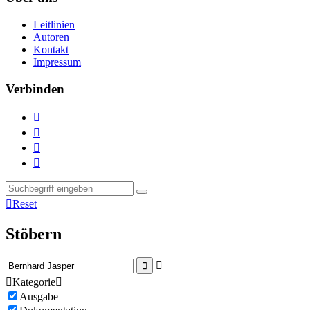
Leitlinien
Autoren
Kontakt
Impressum
Verbinden





Reset
Stöbern



Kategorie

Ausgabe