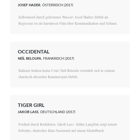
JOSEF HADER
, ÖSTERREICH (2017)
Selbstmord durch gefrorenes Wasser: Josef Haders Debüt als
Regisseur ist ein harmloser Film über Kommunikation und Schnee.
OCCIDENTAL
NEÏL BELOUFA
, FRANKREICH (2017)
Italiener trinken keine Cola! Neïl Beloufa verzettelt sich in seinem
chaotisch-absurden Kammerspiel-Debüt.
TIGER GIRL
JAKOB LASS
, DEUTSCHLAND (2017)
Freiheit durch Reduktion: Jakob Lass’ dritter Langfilm zeigt erneut
befreites, deutsches Kino basierend auf einem Skelettbuch.