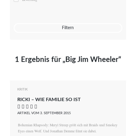
Mato von Vogelstein
Julia Weigl
Benjamin Wimmer
Christian Witte
Filtern
Magdalena Zalewski
1 Ergebnis für „Big Jim Wheeler“
KRITIK
RICKI – WIE FAMILIE SO IST
    
ARTIKEL VOM 3. SEPTEMBER 2015
Bohemian Rhapsody: Meryl Streep grölt sich mit Braids und Smokey
Eyes einen Wolf. Und Jonathan Demme filmt sie dabei.