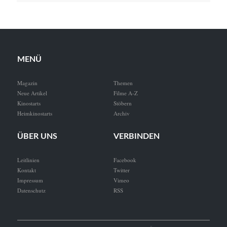
MENÜ
Magazin
Themen
Neue Artikel
Filme A-Z
Kinostarts
Stöbern
Heimkinostarts
Archiv
ÜBER UNS
VERBINDEN
Leitlinien
Facebook
Kontakt
Twitter
Impressum
Vimeo
Datenschutz
RSS