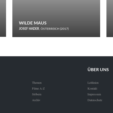
WILDE MAUS
JOSEF HADER
, ÖSTERREICH (2017)
Selbstmord durch gefrorenes Wasser: Josef Haders Debüt als
Regisseur ist ein harmloser Film über Kommunikation und
Schnee.
ÜBER UNS
Themen
Leitlinien
Filme A-Z
Kontakt
Stöbern
Impressum
Archiv
Datenschutz