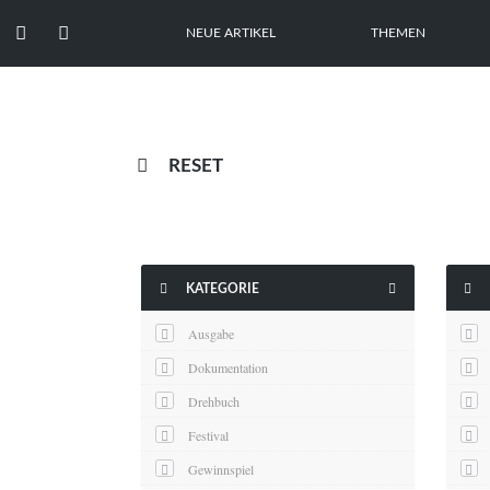


NEUE ARTIKEL
THEMEN

RESET



KATEGORIE
Ausgabe
Dokumentation
Drehbuch
Festival
Gewinnspiel