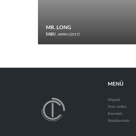
MR. LONG
SABU
, JAPAN (2017)
Zerbrochene Leben und einstürzende Neubauten: In seiner
neunten Berlinale-Teilnahme schickt Sabu Rindersuppen in
den Wettbewerb.
MENÜ
Magazin
Neue Artikel
Kinostarts
Heimkinostarts