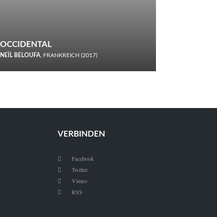
OCCIDENTAL
NEÏL BELOUFA
, FRANKREICH (2017)
Italiener trinken keine Cola! Neïl Beloufa verzettelt sich in
seinem chaotisch-absurden Kammerspiel-Debüt.
VERBINDEN
Facebook

Twitter

Vimeo

RSS
