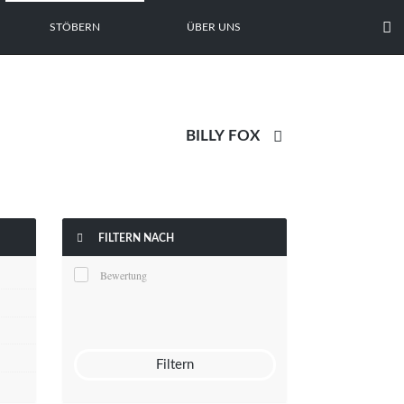

STÖBERN
ÜBER UNS


FILTERN NACH
Bewertung
Filtern