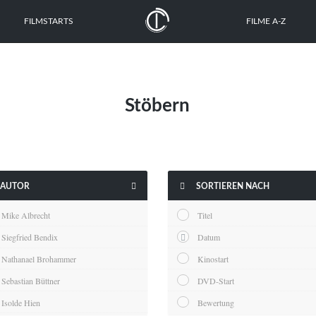
FILMSTARTS
FILME A-Z
Stöbern


AUTOR
SORTIEREN NACH
Mike Albrecht
Titel
Siegfried Bendix
Datum
Nathanael Brohammer
Kinostart
Sebastian Büttner
DVD-Start
Isolde Hien
Bewertung