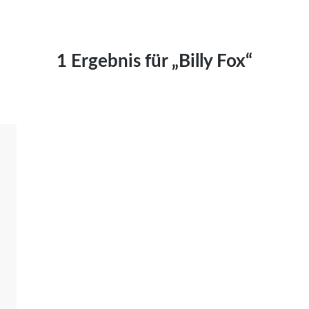
Kai Hornburg
Timo Kießling
Kilian Kleinbauer
1 Ergebnis für „Billy Fox“
Maximilian Kosing
Laura Löschner
Lars-C. Reiher
Yannic Sames
Stefanie Schneider
Marco Seiwert
Julia Stache
Mato von Vogelstein
Julia Weigl
Benjamin Wimmer
Christian Witte
Magdalena Zalewski