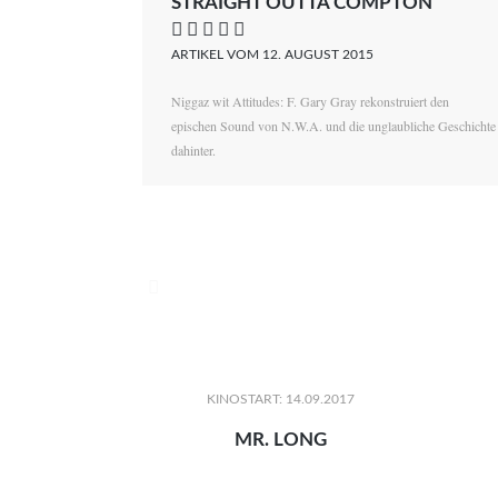
STRAIGHT OUTTA COMPTON
    
ARTIKEL VOM 12. AUGUST 2015
Niggaz wit Attitudes: F. Gary Gray rekonstruiert den
epischen Sound von N.W.A. und die unglaubliche Geschichte
dahinter.

KINOSTART: 14.09.2017
MR. LONG