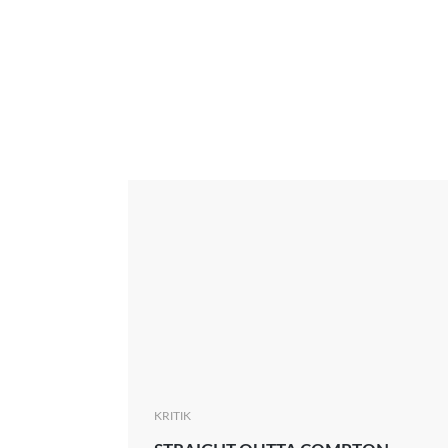
Interview
Kritik
News
Oscar
Serie
Thema
KRITIK