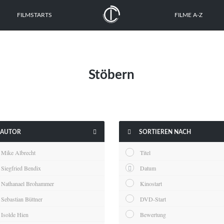
FILMSTARTS
FILME A-Z
Stöbern


AUTOR
SORTIEREN NACH
Mike Albrecht
Titel
Siegfried Bendix
Datum
Nathanael Brohammer
Kinostart
Sebastian Büttner
DVD-Start
Isolde Hien
Bewertung