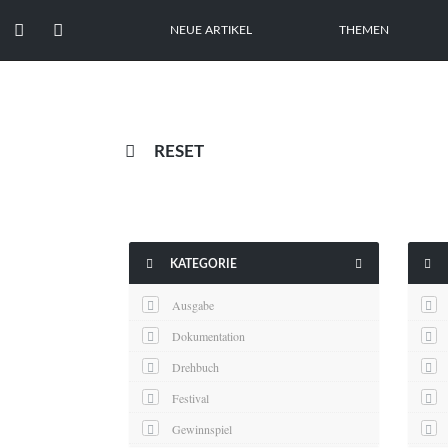


NEUE ARTIKEL
THEMEN

RESET



KATEGORIE
Ausgabe
Dokumentation
Drehbuch
Festival
Gewinnspiel