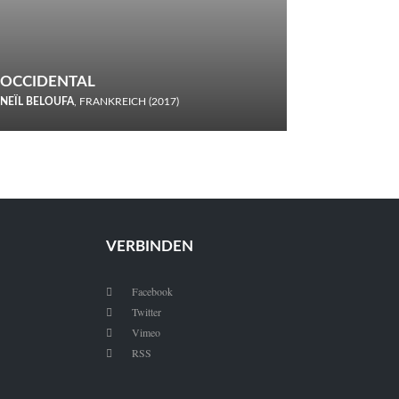
OCCIDENTAL
NEÏL BELOUFA
, FRANKREICH (2017)
Italiener trinken keine Cola! Neïl Beloufa verzettelt sich in
seinem chaotisch-absurden Kammerspiel-Debüt.
VERBINDEN
Facebook

Twitter

Vimeo

RSS
