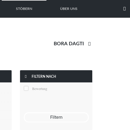

STÖBERN
ÜBER UNS


FILTERN NACH
Bewertung
Filtern