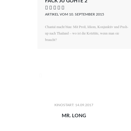
FACK JU GÖHTE 2
    
ARTIKEL VOM 10. SEPTEMBER 2015
Chantal macht blau: Mit Proll, Idiom, Konjunktiv und Push-
up nach Thailand – wo ist die Kotztüte, wenn man sie
braucht?

KINOSTART: 14.09.2017
MR. LONG