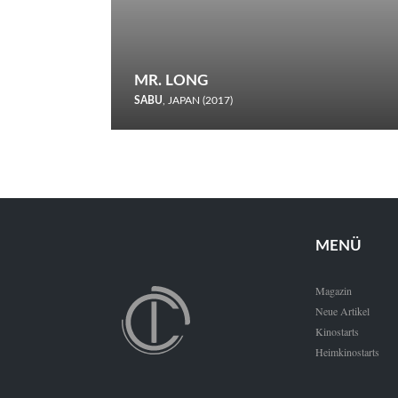
MR. LONG
SABU
, JAPAN (2017)
Zerbrochene Leben und einstürzende Neubauten: In seiner
neunten Berlinale-Teilnahme schickt Sabu Rindersuppen in
den Wettbewerb.
MENÜ
Magazin
Neue Artikel
Kinostarts
Heimkinostarts