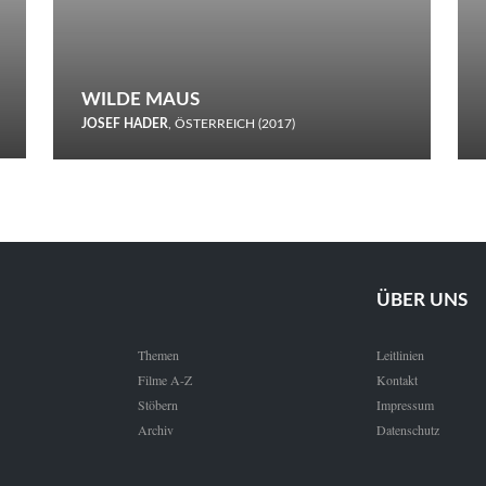
WILDE MAUS
JOSEF HADER
, ÖSTERREICH (2017)
Selbstmord durch gefrorenes Wasser: Josef Haders Debüt als
Regisseur ist ein harmloser Film über Kommunikation und
Schnee.
ÜBER UNS
Themen
Leitlinien
Filme A-Z
Kontakt
Stöbern
Impressum
Archiv
Datenschutz