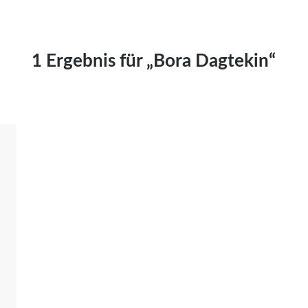
Kai Hornburg
Timo Kießling
Kilian Kleinbauer
1 Ergebnis für „Bora Dagtekin“
Maximilian Kosing
Laura Löschner
Lars-C. Reiher
Yannic Sames
Stefanie Schneider
Marco Seiwert
Julia Stache
Mato von Vogelstein
Julia Weigl
Benjamin Wimmer
Christian Witte
Magdalena Zalewski