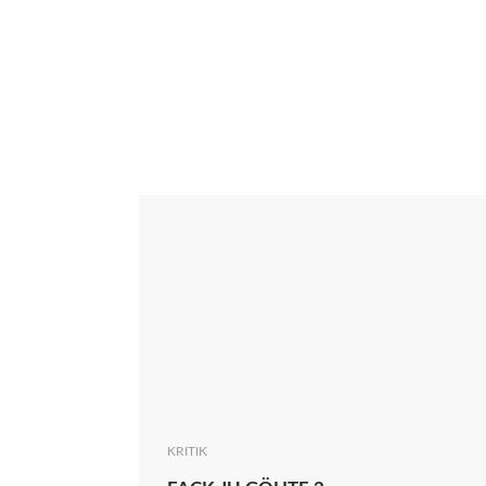
Interview
Kritik
News
Oscar
Serie
Thema
KRITIK