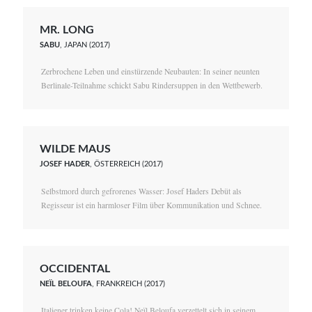
MR. LONG
SABU
, JAPAN (2017)
Zerbrochene Leben und einstürzende Neubauten: In seiner neunten
Berlinale-Teilnahme schickt Sabu Rindersuppen in den Wettbewerb.
WILDE MAUS
JOSEF HADER
, ÖSTERREICH (2017)
Selbstmord durch gefrorenes Wasser: Josef Haders Debüt als
Regisseur ist ein harmloser Film über Kommunikation und Schnee.
OCCIDENTAL
NEÏL BELOUFA
, FRANKREICH (2017)
Italiener trinken keine Cola! Neïl Beloufa verzettelt sich in seinem