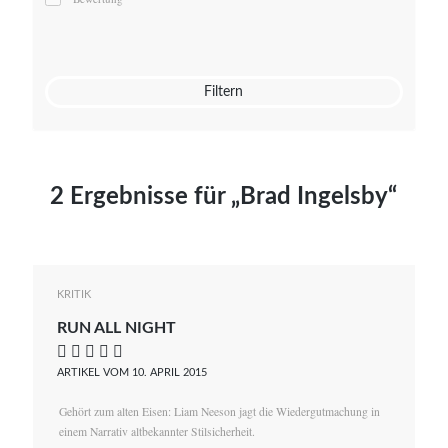
Mato von Vogelstein
Julia Weigl
Benjamin Wimmer
Christian Witte
Filtern
Magdalena Zalewski
2 Ergebnisse für „Brad Ingelsby“
KRITIK
RUN ALL NIGHT
    
ARTIKEL VOM 10. APRIL 2015
Gehört zum alten Eisen: Liam Neeson jagt die Wiedergutmachung in
einem Narrativ altbekannter Stilsicherheit.