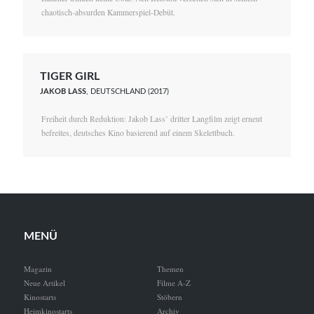
chaotisch-absurden Kammerspiel-Debüt.
TIGER GIRL
JAKOB LASS
, DEUTSCHLAND (2017)
Freiheit durch Reduktion: Jakob Lass’ dritter Langfilm zeigt erneut
befreites, deutsches Kino basierend auf einem Skelettbuch.
MENÜ
Magazin
Themen
Neue Artikel
Filme A-Z
Kinostarts
Stöbern
Heimkinostarts
Archiv