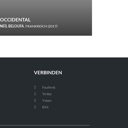
OCCIDENTAL
NEÏL BELOUFA
, FRANKREICH (2017)
Italiener trinken keine Cola! Neïl Beloufa verzettelt sich in
seinem chaotisch-absurden Kammerspiel-Debüt.
VERBINDEN
Facebook

Twitter

Vimeo

RSS
