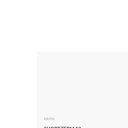
Interview
Kritik
News
Oscar
Serie
Thema
KRITIK