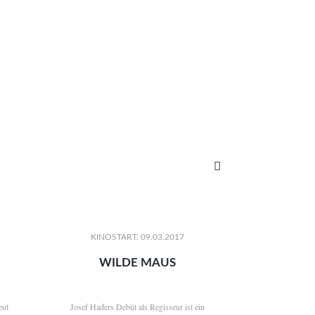

KINOSTART: 09.03.2017
WILDE MAUS
eut
Josef Haders Debüt als Regisseur ist ein