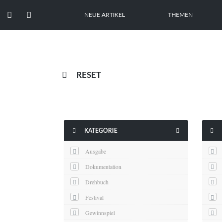


NEUE ARTIKEL
THEMEN

RESET



KATEGORIE
Ausgabe
Dokumentation
Drehbuch
Festival
Gewinnspiel