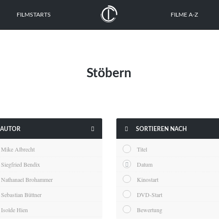
FILMSTARTS
FILME A-Z
Stöbern


AUTOR
SORTIEREN NACH
Mike Albrecht
Titel
Siegfried Bendix
Datum
Nathanael Brohammer
Kinostart
Sebastian Büttner
DVD-Start
Isolde Hien
Bewertung