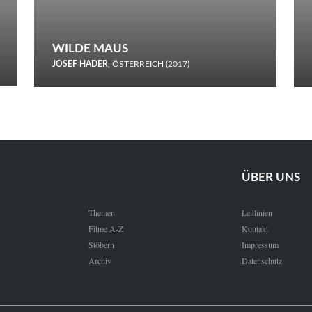
WILDE MAUS
JOSEF HADER
, ÖSTERREICH (2017)
Selbstmord durch gefrorenes Wasser: Josef Haders Debüt als
Regisseur ist ein harmloser Film über Kommunikation und
Schnee.
ÜBER UNS
Themen
Leitlinien
Filme A-Z
Kontakt
Stöbern
Impressum
Archiv
Datenschutz