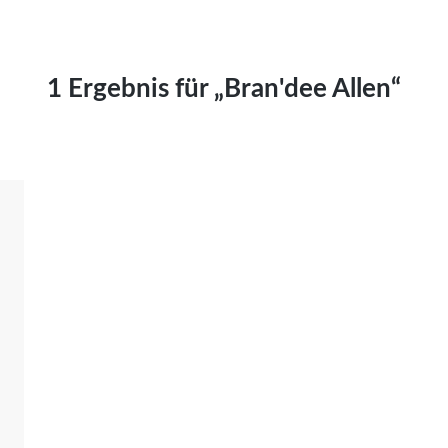
Kai Hornburg
Timo Kießling
Kilian Kleinbauer
1 Ergebnis für „Bran'dee Allen“
Maximilian Kosing
Laura Löschner
Lars-C. Reiher
Yannic Sames
Stefanie Schneider
Marco Seiwert
Julia Stache
Mato von Vogelstein
Julia Weigl
Benjamin Wimmer
Christian Witte
Magdalena Zalewski