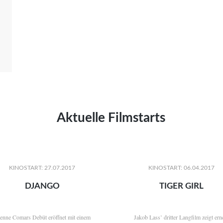
Aktuelle Filmstarts
KINOSTART: 27.07.2017
KINOSTART: 06.04.2017
DJANGO
TIGER GIRL
ienne Comars Debüt eröffnet mit einem
Jakob Lass’ dritter Langfilm zeigt ern