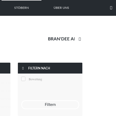

STÖBERN
ÜBER UNS


FILTERN NACH
Bewertung
Filtern