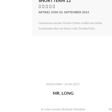
SHORT TERM 12
    
ARTIKEL VOM 10. SEPTEMBER 2014
Gemeinsam einsam: Destin Cretton erzählt eine intime
Sozialstudie über ein Heim voller Troubled kids.

KINOSTART: 14.09.2017
MR. LONG
In seiner neunten Berlinale-Teilnahme
Ét