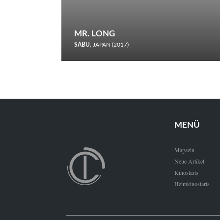
MR. LONG
SABU
, JAPAN (2017)
Zerbrochene Leben und einstürzende Neubauten: In seiner
neunten Berlinale-Teilnahme schickt Sabu Rindersuppen in
den Wettbewerb.
MENÜ
Magazin
Neue Artikel
Kinostarts
Heimkinostarts