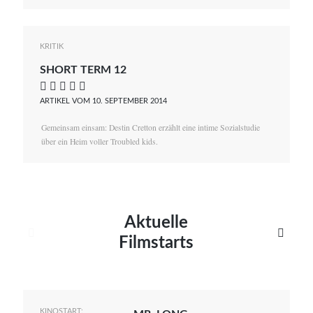
KRITIK
SHORT TERM 12
    
ARTIKEL VOM 10. SEPTEMBER 2014
Gemeinsam einsam: Destin Cretton erzählt eine intime Sozialstudie
über ein Heim voller Troubled kids.
Aktuelle


Filmstarts
KINOSTART: