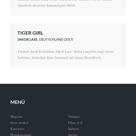
chaotisch-absurden Kammerspiel-Debüt.
TIGER GIRL
JAKOB LASS
, DEUTSCHLAND (2017)
Freiheit durch Reduktion: Jakob Lass’ dritter Langfilm zeigt erneut
befreites, deutsches Kino basierend auf einem Skelettbuch.
MENÜ
Magazin
Themen
Neue Artikel
Filme A-Z
Kinostarts
Stöbern
Heimkinostarts
Archiv