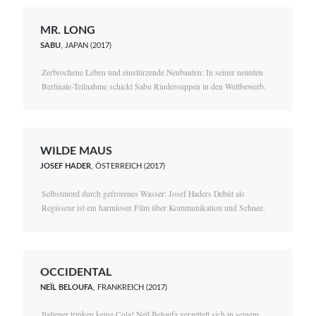
MR. LONG
SABU
, JAPAN (2017)
Zerbrochene Leben und einstürzende Neubauten: In seiner neunten
Berlinale-Teilnahme schickt Sabu Rindersuppen in den Wettbewerb.
WILDE MAUS
JOSEF HADER
, ÖSTERREICH (2017)
Selbstmord durch gefrorenes Wasser: Josef Haders Debüt als
Regisseur ist ein harmloser Film über Kommunikation und Schnee.
OCCIDENTAL
NEÏL BELOUFA
, FRANKREICH (2017)
Italiener trinken keine Cola! Neïl Beloufa verzettelt sich in seinem