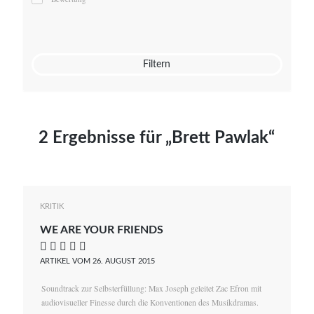
Mato von Vogelstein
Julia Weigl
Benjamin Wimmer
Christian Witte
Filtern
Magdalena Zalewski
2 Ergebnisse für „Brett Pawlak“
KRITIK
WE ARE YOUR FRIENDS
    
ARTIKEL VOM 26. AUGUST 2015
Soundtrack zur Selbsterfüllung: Max Joseph geleitet Zac Efron mit
audiovisueller Finesse durch die Konventionen des Musikdramas.