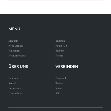
MENÜ
Magazin
Themen
Neue Artikel
Filme A-Z
Kinostarts
Stöbern
Heimkinostarts
Archiv
ÜBER UNS
VERBINDEN
Leitlinien
Facebook
Kontakt
Twitter
Impressum
Vimeo
Datenschutz
RSS