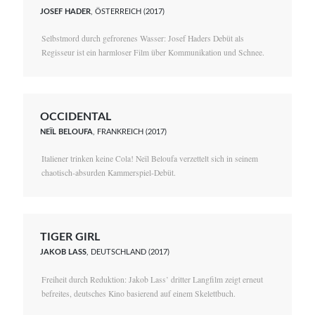
JOSEF HADER
, ÖSTERREICH (2017)
Selbstmord durch gefrorenes Wasser: Josef Haders Debüt als
Regisseur ist ein harmloser Film über Kommunikation und Schnee.
OCCIDENTAL
NEÏL BELOUFA
, FRANKREICH (2017)
Italiener trinken keine Cola! Neïl Beloufa verzettelt sich in seinem
chaotisch-absurden Kammerspiel-Debüt.
TIGER GIRL
JAKOB LASS
, DEUTSCHLAND (2017)
Freiheit durch Reduktion: Jakob Lass’ dritter Langfilm zeigt erneut
befreites, deutsches Kino basierend auf einem Skelettbuch.