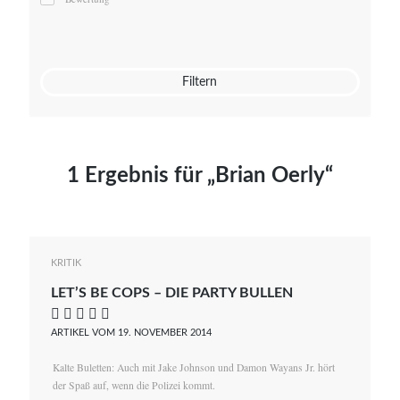
Mato von Vogelstein
Julia Weigl
Benjamin Wimmer
Christian Witte
Filtern
Magdalena Zalewski
1 Ergebnis für „Brian Oerly“
KRITIK
LET’S BE COPS – DIE PARTY BULLEN
    
ARTIKEL VOM 19. NOVEMBER 2014
Kalte Buletten: Auch mit Jake Johnson und Damon Wayans Jr. hört
der Spaß auf, wenn die Polizei kommt.