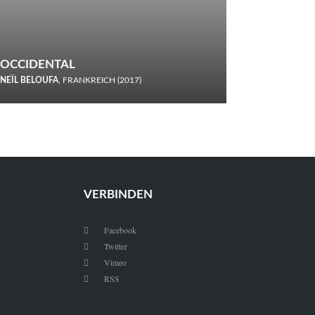
OCCIDENTAL
NEÏL BELOUFA
, FRANKREICH (2017)
Italiener trinken keine Cola! Neïl Beloufa verzettelt sich in
seinem chaotisch-absurden Kammerspiel-Debüt.
VERBINDEN
Facebook

Twitter

Vimeo

RSS
