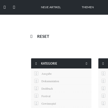


NEUE ARTIKEL
THEMEN

RESET



KATEGORIE
Ausgabe
Dokumentation
Drehbuch
Festival
Gewinnspiel