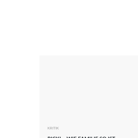
Interview
Kritik
News
Oscar
Serie
Thema
KRITIK