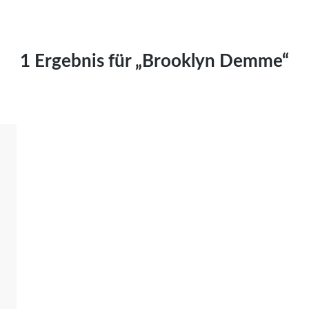
Kai Hornburg
Timo Kießling
Kilian Kleinbauer
1 Ergebnis für „Brooklyn Demme“
Maximilian Kosing
Laura Löschner
Lars-C. Reiher
Yannic Sames
Stefanie Schneider
Marco Seiwert
Julia Stache
Mato von Vogelstein
Julia Weigl
Benjamin Wimmer
Christian Witte
Magdalena Zalewski