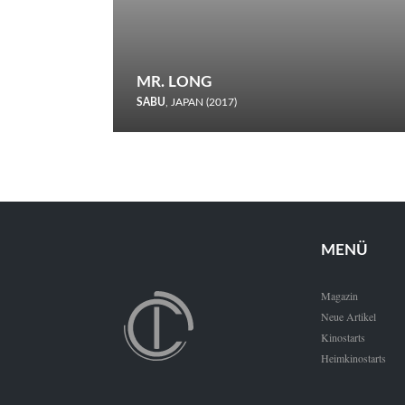
MR. LONG
SABU
, JAPAN (2017)
Zerbrochene Leben und einstürzende Neubauten: In seiner
neunten Berlinale-Teilnahme schickt Sabu Rindersuppen in
den Wettbewerb.
MENÜ
Magazin
Neue Artikel
Kinostarts
Heimkinostarts