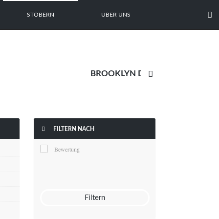

STÖBERN
ÜBER UNS


FILTERN NACH
Bewertung
Filtern