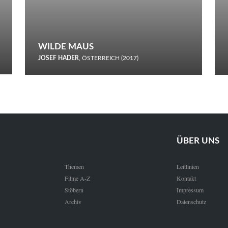
WILDE MAUS
JOSEF HADER
, ÖSTERREICH (2017)
Selbstmord durch gefrorenes Wasser: Josef Haders Debüt als
Regisseur ist ein harmloser Film über Kommunikation und
Schnee.
ÜBER UNS
Themen
Leitlinien
Filme A-Z
Kontakt
Stöbern
Impressum
Archiv
Datenschutz