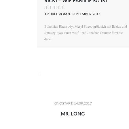
RICKI – WIE FAMILIE SO IST
    
ARTIKEL VOM 3. SEPTEMBER 2015
Bohemian Rhapsody: Meryl Streep grölt sich mit Braids und
Smokey Eyes einen Wolf. Und Jonathan Demme filmt sie
dabei.

KINOSTART: 14.09.2017
MR. LONG