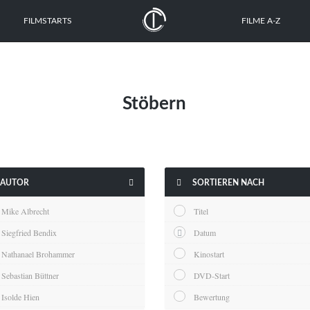
FILMSTARTS
FILME A-Z
Stöbern


AUTOR
SORTIEREN NACH
Mike Albrecht
Titel
Siegfried Bendix
Datum
Nathanael Brohammer
Kinostart
Sebastian Büttner
DVD-Start
Isolde Hien
Bewertung