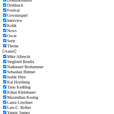
Dokumentation
Drehbuch
Festival
Gewinnspiel
Interview
Kritik
News
Oscar
Serie
Thema

Autor

Mike Albrecht
Siegfried Bendix
Nathanael Brohammer
Sebastian Büttner
Isolde Hien
Kai Hornburg
Timo Kießling
Kilian Kleinbauer
Maximilian Kosing
Laura Löschner
Lars-C. Reiher
Yannic Sames