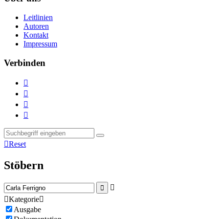
Leitlinien
Autoren
Kontakt
Impressum
Verbinden





Reset
Stöbern



Kategorie

Ausgabe