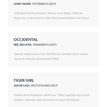
JOSEF HADER
, ÖSTERREICH (2017)
Selbstmord durch gefrorenes Wasser: Josef Haders Debüt als
Regisseur ist ein harmloser Film über Kommunikation und Schnee.
OCCIDENTAL
NEÏL BELOUFA
, FRANKREICH (2017)
Italiener trinken keine Cola! Neïl Beloufa verzettelt sich in seinem
chaotisch-absurden Kammerspiel-Debüt.
TIGER GIRL
JAKOB LASS
, DEUTSCHLAND (2017)
Freiheit durch Reduktion: Jakob Lass’ dritter Langfilm zeigt erneut
befreites, deutsches Kino basierend auf einem Skelettbuch.