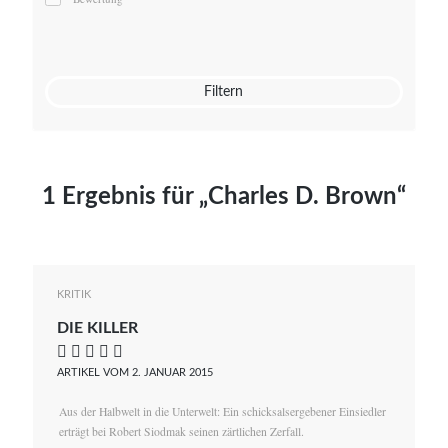
Mato von Vogelstein
Julia Weigl
Benjamin Wimmer
Christian Witte
Filtern
Magdalena Zalewski
1 Ergebnis für „Charles D. Brown“
KRITIK
DIE KILLER
    
ARTIKEL VOM 2. JANUAR 2015
Aus der Halbwelt in die Unterwelt: Ein schicksalsergebener Einsiedler
erträgt bei Robert Siodmak seinen zärtlichen Zerfall.