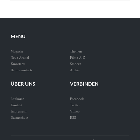
MENÜ
Magazin
Themen
Neue Artikel
Filme A-Z
Kinostarts
Stöbern
Heimkinostarts
Archiv
ÜBER UNS
VERBINDEN
Leitlinien
Facebook
Kontakt
Twitter
Impressum
Vimeo
Datenschutz
RSS