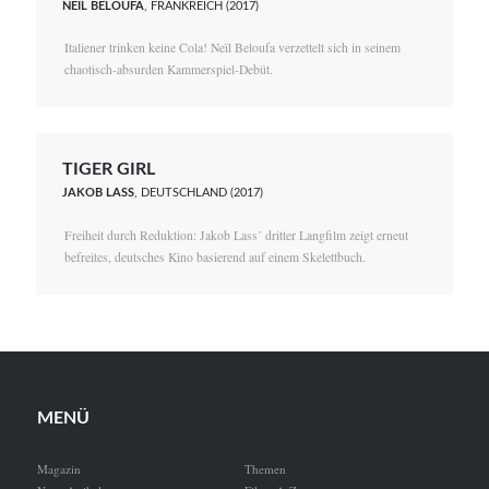
NEÏL BELOUFA
, FRANKREICH (2017)
Italiener trinken keine Cola! Neïl Beloufa verzettelt sich in seinem
chaotisch-absurden Kammerspiel-Debüt.
TIGER GIRL
JAKOB LASS
, DEUTSCHLAND (2017)
Freiheit durch Reduktion: Jakob Lass’ dritter Langfilm zeigt erneut
befreites, deutsches Kino basierend auf einem Skelettbuch.
MENÜ
Magazin
Themen