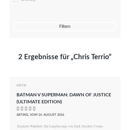
Mato von Vogelstein
Julia Weigl
Benjamin Wimmer
Christian Witte
Filtern
Magdalena Zalewski
2 Ergebnisse für „Chris Terrio“
KRITIK
BATMAN V SUPERMAN: DAWN OF JUSTICE
(ULTIMATE EDITION)
    
ARTIKEL VOM 14. AUGUST 2016
Ergänzte Wahrheit: Die Langfassung von Zack Snyders Comic-