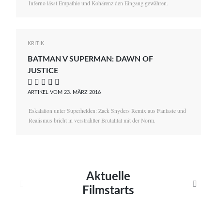
Inferno lässt Empathie und Kohärenz den Eingang gewähren.
KRITIK
BATMAN V SUPERMAN: DAWN OF
JUSTICE
    
ARTIKEL VOM 23. MÄRZ 2016
Eskalation unter Superhelden: Zack Snyders Remix aus Fantasie und
Realismus bricht in verstrahlter Brutalität mit der Norm.
Aktuelle


Filmstarts