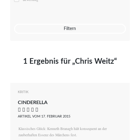
Mato von Vogelstein
Julia Weigl
Benjamin Wimmer
Christian Witte
Filtern
Magdalena Zalewski
1 Ergebnis für „Chris Weitz“
KRITIK
CINDERELLA
    
ARTIKEL VOM 17. FEBRUAR 2015
Klassisches Glück: Kenneth Branagh hält konsequent an der
zauberhaften Essenz des Märchens fest.