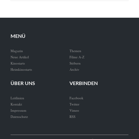
MENÜ
Magazin
Themen
Neue Artikel
Filme A-Z
Kinostarts
Stöbern
Heimkinostarts
Archiv
ÜBER UNS
VERBINDEN
Leitlinien
Facebook
Kontakt
Twitter
Impressum
Vimeo
Datenschutz
RSS