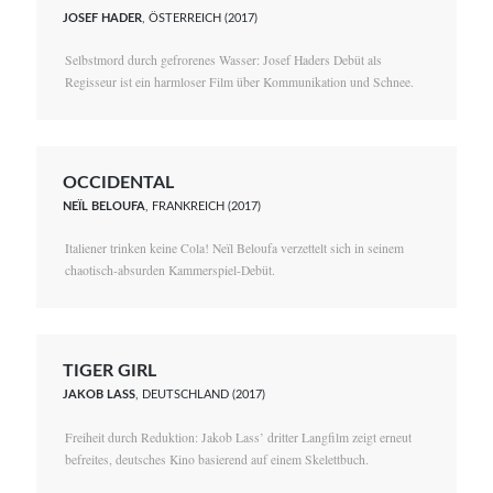
JOSEF HADER
, ÖSTERREICH (2017)
Selbstmord durch gefrorenes Wasser: Josef Haders Debüt als
Regisseur ist ein harmloser Film über Kommunikation und Schnee.
OCCIDENTAL
NEÏL BELOUFA
, FRANKREICH (2017)
Italiener trinken keine Cola! Neïl Beloufa verzettelt sich in seinem
chaotisch-absurden Kammerspiel-Debüt.
TIGER GIRL
JAKOB LASS
, DEUTSCHLAND (2017)
Freiheit durch Reduktion: Jakob Lass’ dritter Langfilm zeigt erneut
befreites, deutsches Kino basierend auf einem Skelettbuch.