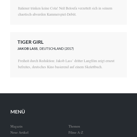
Italiener trinken keine Cola! Neïl Beloufa verzettelt sich in seinem
chaotisch-absurden Kammerspiel-Debüt.
TIGER GIRL
JAKOB LASS
, DEUTSCHLAND (2017)
Freiheit durch Reduktion: Jakob Lass’ dritter Langfilm zeigt erneut
befreites, deutsches Kino basierend auf einem Skelettbuch.
MENÜ
Magazin
Themen
Neue Artikel
Filme A-Z