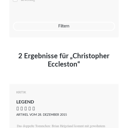
Mato von Vogelstein
Julia Weigl
Benjamin Wimmer
Christian Witte
Filtern
Magdalena Zalewski
2 Ergebnisse für „Christopher
Eccleston“
KRITIK
LEGEND
    
ARTIKEL VOM 28. DEZEMBER 2015
Das doppelte Tommchen: Brian Helgeland kommt mit gewohntem