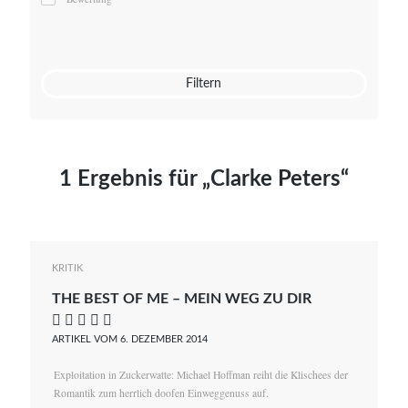
Mato von Vogelstein
Julia Weigl
Benjamin Wimmer
Christian Witte
Filtern
Magdalena Zalewski
1 Ergebnis für „Clarke Peters“
KRITIK
THE BEST OF ME – MEIN WEG ZU DIR
    
ARTIKEL VOM 6. DEZEMBER 2014
Exploitation in Zuckerwatte: Michael Hoffman reiht die Klischees der
Romantik zum herrlich doofen Einweggenuss auf.