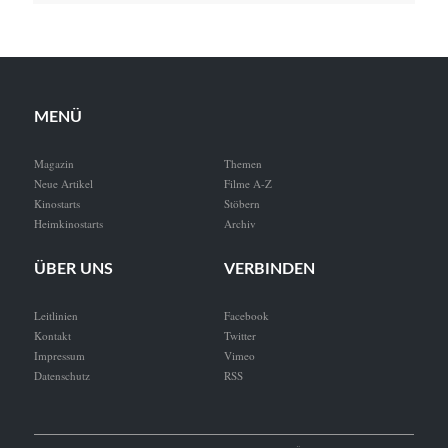
MENÜ
Magazin
Themen
Neue Artikel
Filme A-Z
Kinostarts
Stöbern
Heimkinostarts
Archiv
ÜBER UNS
VERBINDEN
Leitlinien
Facebook
Kontakt
Twitter
Impressum
Vimeo
Datenschutz
RSS