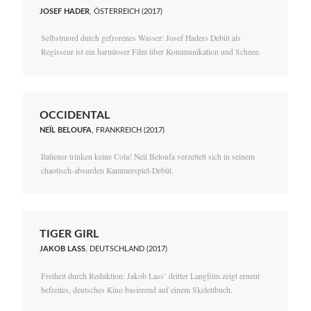
JOSEF HADER
, ÖSTERREICH (2017)
Selbstmord durch gefrorenes Wasser: Josef Haders Debüt als
Regisseur ist ein harmloser Film über Kommunikation und Schnee.
OCCIDENTAL
NEÏL BELOUFA
, FRANKREICH (2017)
Italiener trinken keine Cola! Neïl Beloufa verzettelt sich in seinem
chaotisch-absurden Kammerspiel-Debüt.
TIGER GIRL
JAKOB LASS
, DEUTSCHLAND (2017)
Freiheit durch Reduktion: Jakob Lass’ dritter Langfilm zeigt erneut
befreites, deutsches Kino basierend auf einem Skelettbuch.