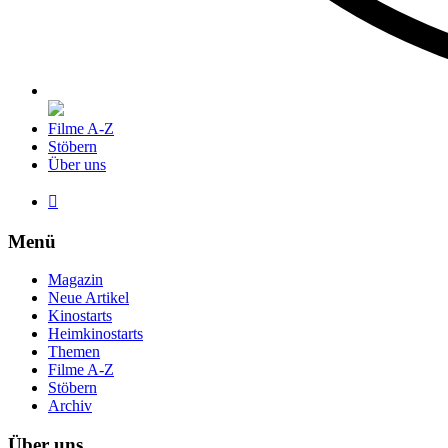
Filme A-Z
Stöbern
Über uns

Menü
Magazin
Neue Artikel
Kinostarts
Heimkinostarts
Themen
Filme A-Z
Stöbern
Archiv
Über uns