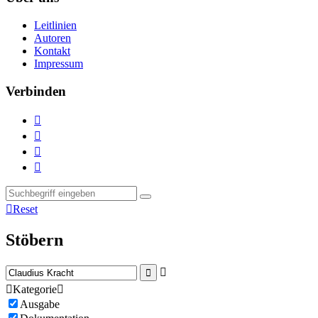
Leitlinien
Autoren
Kontakt
Impressum
Verbinden





Reset
Stöbern



Kategorie

Ausgabe