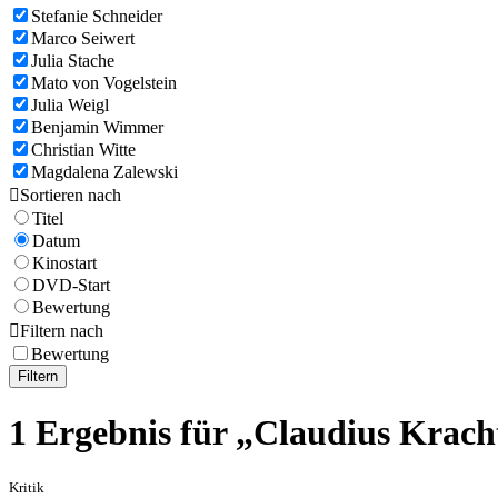
Stefanie Schneider
Marco Seiwert
Julia Stache
Mato von Vogelstein
Julia Weigl
Benjamin Wimmer
Christian Witte
Magdalena Zalewski

Sortieren nach
Titel
Datum
Kinostart
DVD-Start
Bewertung

Filtern nach
Bewertung
Filtern
1 Ergebnis für „Claudius Krach
Kritik