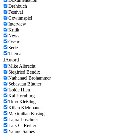
Dokumentation
Drehbuch
Festival
Gewinnspiel
Interview
Kritik
News
Oscar
Serie
Thema

Autor

Mike Albrecht
Siegfried Bendix
Nathanael Brohammer
Sebastian Büttner
Isolde Hien
Kai Hornburg
Timo Kießling
Kilian Kleinbauer
Maximilian Kosing
Laura Löschner
Lars-C. Reiher
Yannic Sames