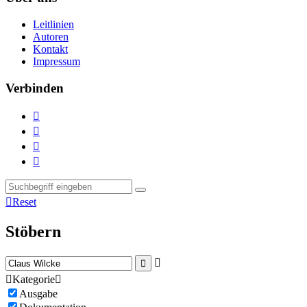
Leitlinien
Autoren
Kontakt
Impressum
Verbinden





Reset
Stöbern



Kategorie

Ausgabe