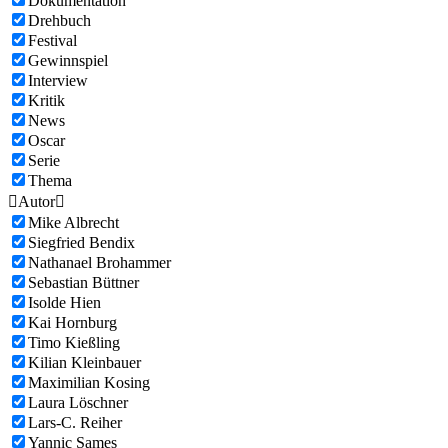
Dokumentation
Drehbuch
Festival
Gewinnspiel
Interview
Kritik
News
Oscar
Serie
Thema

Autor

Mike Albrecht
Siegfried Bendix
Nathanael Brohammer
Sebastian Büttner
Isolde Hien
Kai Hornburg
Timo Kießling
Kilian Kleinbauer
Maximilian Kosing
Laura Löschner
Lars-C. Reiher
Yannic Sames