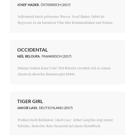
JOSEF HADER
, ÖSTERREICH (2017)
Selbstmord durch gefrorenes Wasser: Josef Haders Debüt als
Regisseur ist ein harmloser Film über Kommunikation und Schnee.
OCCIDENTAL
NEÏL BELOUFA
, FRANKREICH (2017)
Italiener trinken keine Cola! Neïl Beloufa verzettelt sich in seinem
chaotisch-absurden Kammerspiel-Debüt.
TIGER GIRL
JAKOB LASS
, DEUTSCHLAND (2017)
Freiheit durch Reduktion: Jakob Lass’ dritter Langfilm zeigt erneut
befreites, deutsches Kino basierend auf einem Skelettbuch.