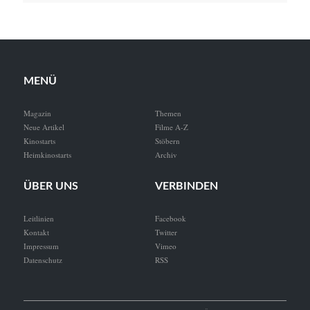
MENÜ
Magazin
Themen
Neue Artikel
Filme A-Z
Kinostarts
Stöbern
Heimkinostarts
Archiv
ÜBER UNS
VERBINDEN
Leitlinien
Facebook
Kontakt
Twitter
Impressum
Vimeo
Datenschutz
RSS