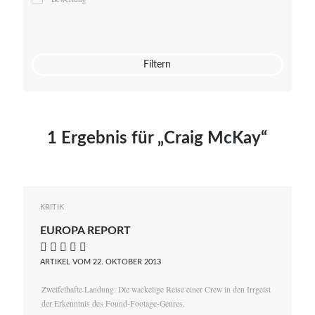
Mato von Vogelstein
Julia Weigl
Benjamin Wimmer
Christian Witte
Filtern
Magdalena Zalewski
1 Ergebnis für „Craig McKay“
KRITIK
EUROPA REPORT
    
ARTIKEL VOM 22. OKTOBER 2013
Zweifelhafte Landung: Die wackelige Reise einer Crew in den Irrgeist
der Erkenntnis des Found-Footage-Genres.